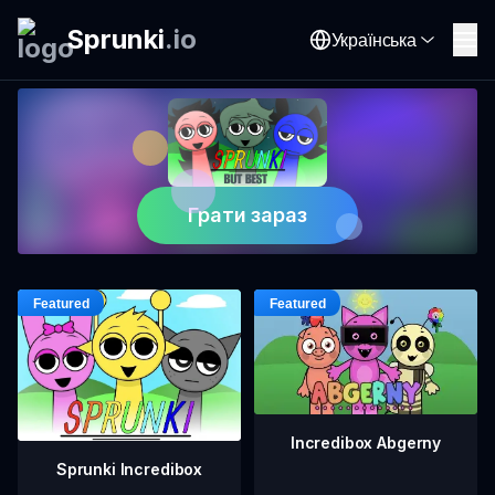
Sprunki
.
io
Українська
Грати зараз
Incredibox Abgerny
Sprunki Incredibox