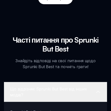
Часті питання про Sprunki
But Best
Знайдіть відповіді на свої питання щодо
Sprunki But Best та почніть грати!
Що відрізняє Sprunki But Best від інших
модів?