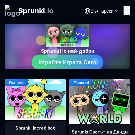
Sprunki
.
io
Български
Sprunki Но най-добри
Играйте Играта Сега
Sprunki Incredibox
Sprunki Светът на Данди