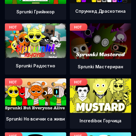
Спрункед Драскотина
Sprunki Грийнкор
Sprunki Радостно
Sprunki Мастериран
Sprunki Но всички са живи
Incredibox Горчица