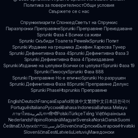
Политика за поверителност
Общи условия
Свържете се с нас
Спрункилиарити Спонкед
Светът на Спрункис
Паразпронки Преправяне
Sprunki Преправяне Преиздаване
Sprunki Фаза 4 Всички са живи
Sprunki Скъбиди Тоалета Ремейк
Sprunki Попит
Sprunki Издание на грешника Джефин Харесва Тунер
Sprunki Дефинитивна Фаза 4
Sprunki Дефинитивна Фаза 3
Sprunki Дефинитивна Фаза 4 Преиздаване
Sprunki Издание на целувки Всички се целуват
Sprunki Фаза 19
Sprunki Пикосук
Sprunki Фаза 888
Sprunki Преправяне Но е епично
Sprunki Но разрушен
Sprunki Дефинитивна Фаза 8
Sprunki Преправяне Делукс
Sprunki Phase
Htsprunkis Преправяне
English
Deutsch
Français
Español
简体中文
繁體中文
日本語
한국어
Português
Italiano
Русский
Bahasa Indonesia
Bahasa Melayu
ภาษาไทย
بالعربية
বাংলা
हिन्दी
Polski
Türkçe
Tiếng Việt
Українська
Nederlands
Filipino
Română
Magyar
Svenska
Norsk
Dansk
Suomi
Čeština
Ελληνικά
עברית
فارسی
Slovenčina
Српски
Български
Hrvatski
Slovenščina
Eesti
Latviešu
Lietuvių
Македонски