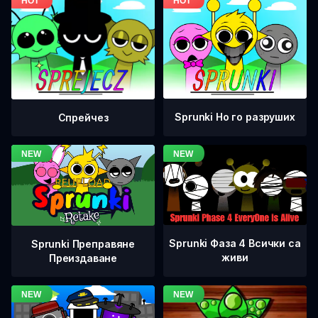
Sprunki Но го разруших
Спрейчез
Sprunki Фаза 4 Всички са
Sprunki Преправяне
живи
Преиздаване