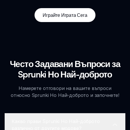
Играйте Играта Сега
Често Задавани Въпроси за
Sprunki Но Най-доброто
Намерете отговори на вашите въпроси
относно Sprunki Но Най-доброто и започнете!
Какво прави Sprunki Но Най-доброто
различно от другите модове?