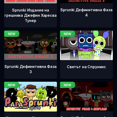
Sprunki Дефинитивна Фаза
Sprunki Издание на
4
грешника Джефин Харесва
Тунер
Sprunki Дефинитивна Фаза
Светът на Спрункис
3