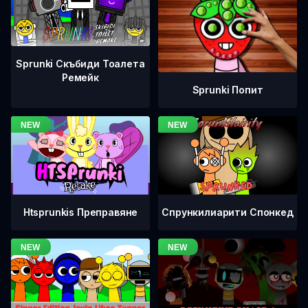
Sprunki Скъбиди Тоалета
Ремейк
Sprunki Попит
Htsprunkis Преправяне
Спрункилиарити Спонкед