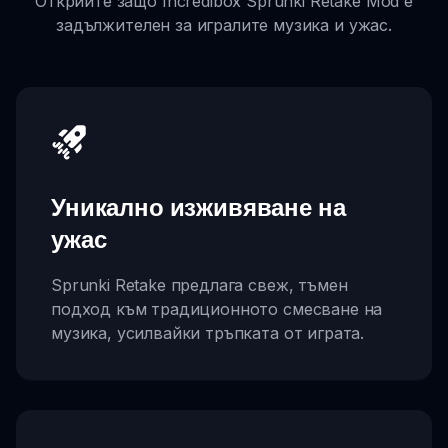
Открийте защо Incredibox Sprunki Retake Mod е
задължителен за игралите музика и ужас.
Уникално изживяване на
ужас
Sprunki Retake предлага свеж, тъмен
подход към традиционното смесване на
музика, усилвайки тръпката от играта.