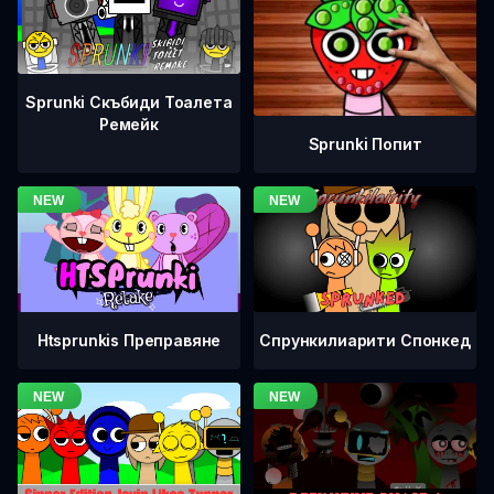
Sprunki Скъбиди Тоалета
Ремейк
Sprunki Попит
Htsprunkis Преправяне
Спрункилиарити Спонкед