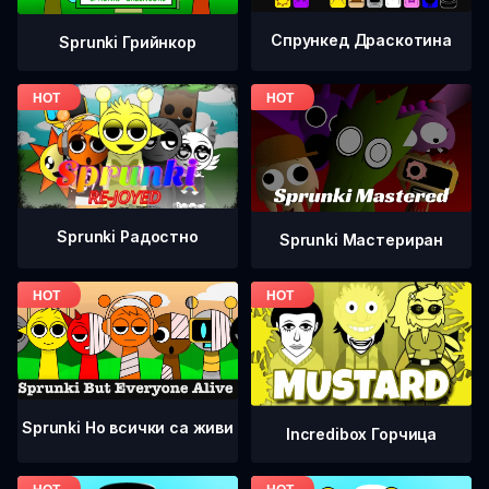
Спрункед Драскотина
Sprunki Грийнкор
Sprunki Радостно
Sprunki Мастериран
Sprunki Но всички са живи
Incredibox Горчица