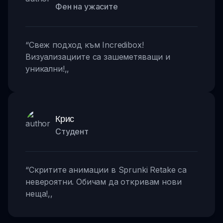
Фен на ужасите
“
Свеж подход към Incredibox!
Визуализациите са зашеметяващи и
уникални!
,,
Крис
Студент
“
Скритите анимации в Sprunki Retake са
невероятни. Обичам да откривам нови
неща!
,,