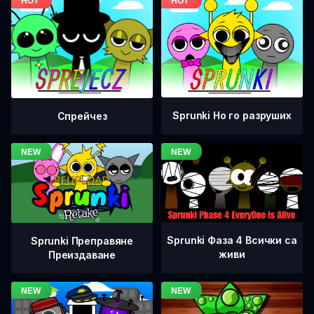
Sprunki Но го разруших
Спрейчез
Sprunki Фаза 4 Всички са
Sprunki Преправяне
живи
Преиздаване