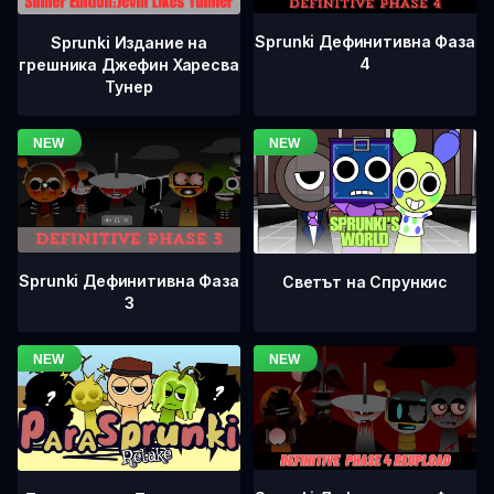
Sprunki Дефинитивна Фаза
Sprunki Издание на
4
грешника Джефин Харесва
Тунер
Sprunki Дефинитивна Фаза
Светът на Спрункис
3