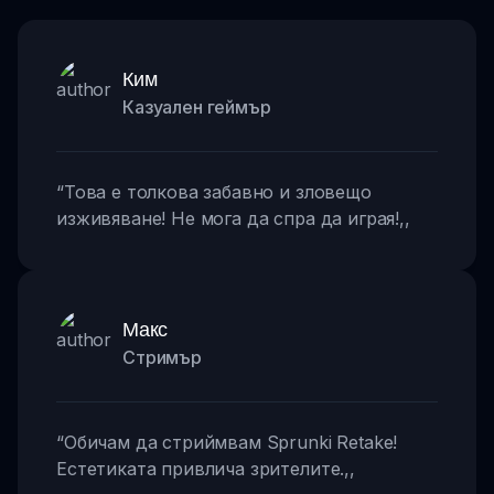
Ким
Казуален геймър
“
Това е толкова забавно и зловещо
изживяване! Не мога да спра да играя!
,,
Макс
Стримър
“
Обичам да стриймвам Sprunki Retake!
Естетиката привлича зрителите.
,,