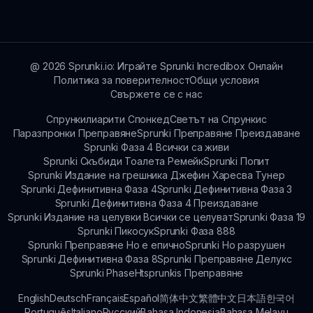
помогнете при проблеми с зареждането.
@
2026
Sprunki.io: Играйте Sprunki Incredibox Онлайн
Политика за поверителност
Общи условия
Свържете се с нас
Спрункилиарити Спонкед
Светът на Спрункис
Паразпронки Преправяне
Sprunki Преправяне Преиздаване
Sprunki Фаза 4 Всички са живи
Sprunki Скъбиди Тоалета Ремейк
Sprunki Попит
Sprunki Издание на грешника Джефин Харесва Тунер
Sprunki Дефинитивна Фаза 4
Sprunki Дефинитивна Фаза 3
Sprunki Дефинитивна Фаза 4 Преиздаване
Sprunki Издание на целувки Всички се целуват
Sprunki Фаза 19
Sprunki Пикосук
Sprunki Фаза 888
Sprunki Преправяне Но е епично
Sprunki Но разрушен
Sprunki Дефинитивна Фаза 8
Sprunki Преправяне Делукс
Sprunki Phase
Htsprunkis Преправяне
English
Deutsch
Français
Español
简体中文
繁體中文
日本語
한국어
Português
Italiano
Русский
Bahasa Indonesia
Bahasa Melayu