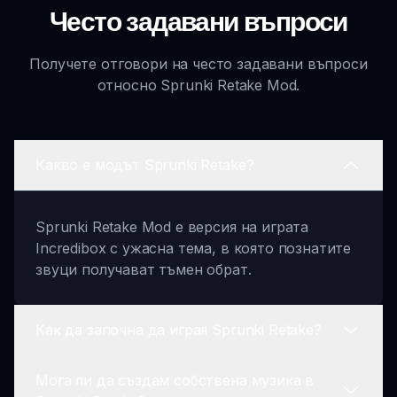
Често задавани въпроси
Получете отговори на често задавани въпроси
относно Sprunki Retake Mod.
Какво е модът Sprunki Retake?
Sprunki Retake Mod е версия на играта
Incredibox с ужасна тема, в която познатите
звуци получават тъмен обрат.
Как да започна да играя Sprunki Retake?
Мога ли да създам собствена музика в
Можете да започнете да играете, като