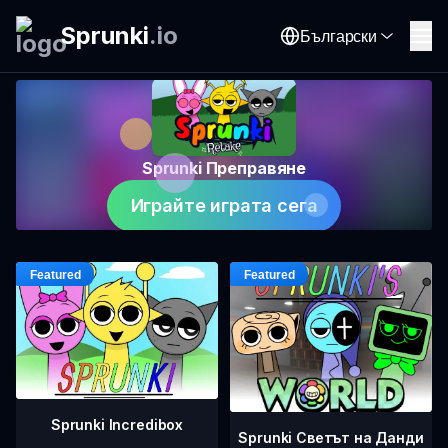
Sprunki
.
io
Български
Sprunki Преправяне
Играйте играта сега
Sprunki Incredibox
Sprunki Светът на Данди