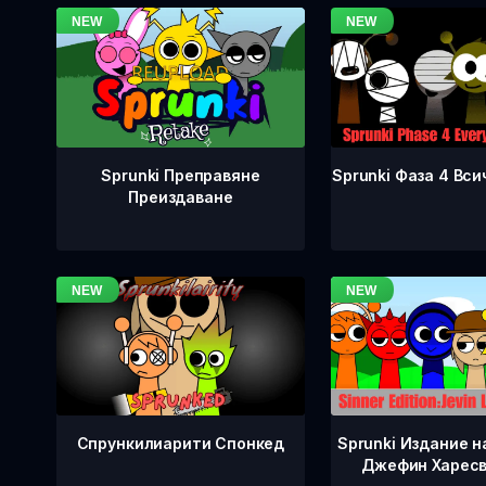
Sprunki Фаза 4 Вси
Sprunki Преправяне
Преиздаване
Спрункилиарити Спонкед
Sprunki Издание н
Джефин Харесв