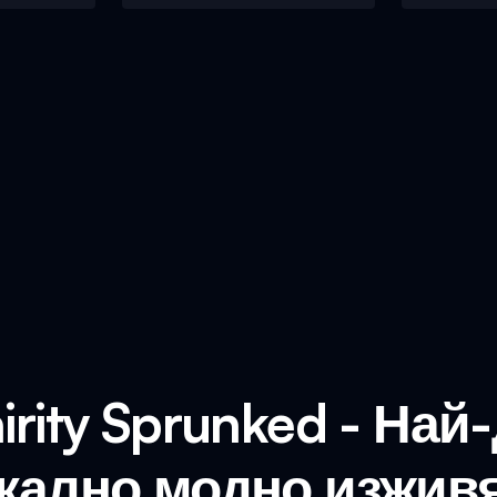
irity Sprunked - На
кално модно изжив