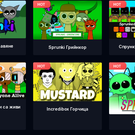
равяне
Спрунк
Sprunki Грийнкор
и са живи
Incredibox Горчица