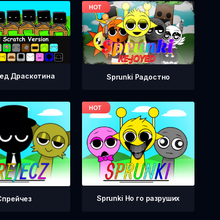
ед Драскотина
Sprunki Радостно
Sprunki Но го разруших
Спрейчез