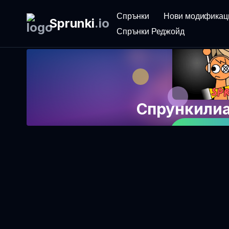
Спрънки
Нови модификац
Sprunki
.
io
Спрънки Реджойд
Спрункилиа
Играйте