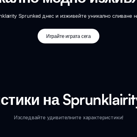
lairity Sprunked днес и изживейте уникално сливане на
Играйте играта сега
тики на Sprunklairi
Изследвайте удивителните характеристики!