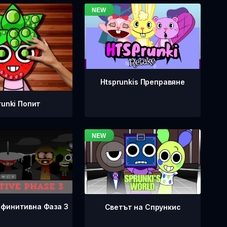
Htsprunkis Преправяне
runki Попит
ефинитивна Фаза 3
Светът на Спрункис