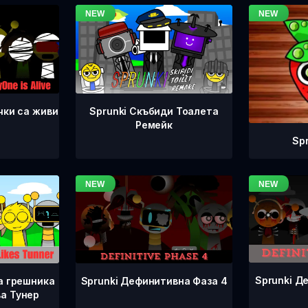
чки са живи
Sprunki Скъбиди Тоалета
Ремейк
Sp
Sprunki Д
Sprunki Дефинитивна Фаза 4
а грешника
а Тунер