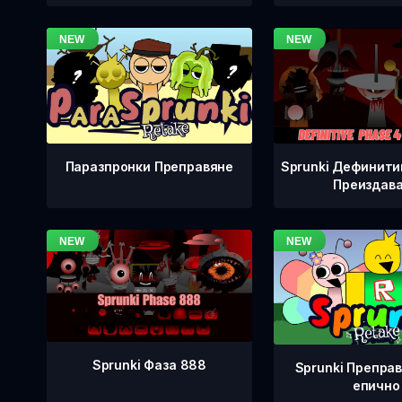
Sprunki Дефинити
Паразпронки Преправяне
Преиздав
Sprunki Фаза 888
Sprunki Преправ
епично