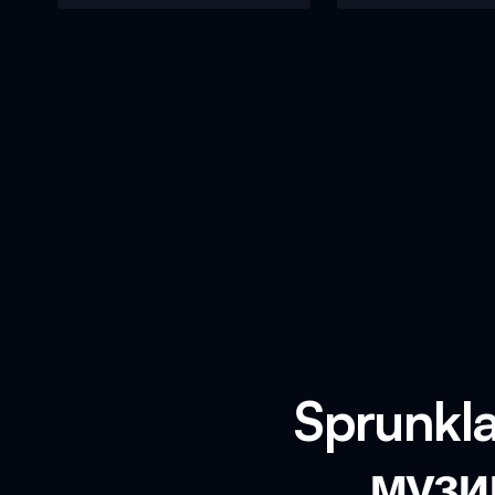
Sprunkla
музи