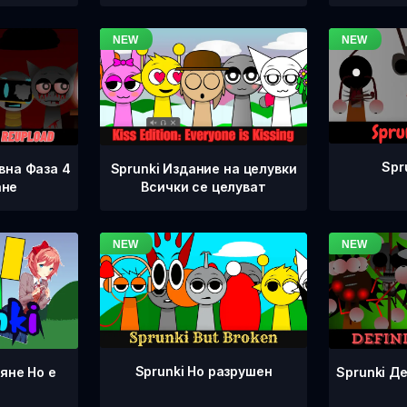
Spr
вна Фаза 4
Sprunki Издание на целувки
ане
Всички се целуват
Sprunki Но разрушен
Sprunki Д
яне Но е