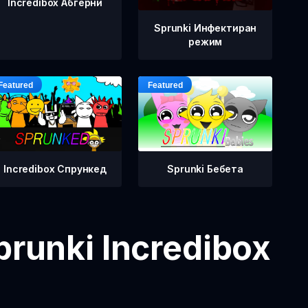
Incredibox Абгерни
Sprunki Инфектиран
режим
Incredibox Спрункед
Sprunki Бебета
runki Incredibox