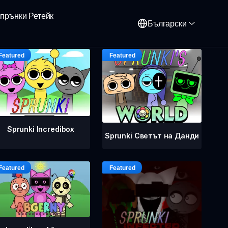
прънки Ретейк
Български
Sprunki Incredibox
Sprunki Светът на Данди