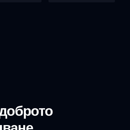
й-доброто
яване