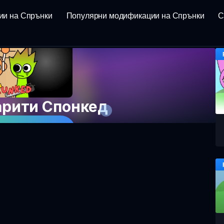
ии на Спрънки
Популярни модификации на Спрънки
С
рити Спонкед
 играта сега