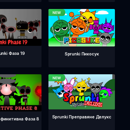
unki Фаза 19
Sprunki Пикосук
Sprunki Преправяне Делукс
ефинитивна Фаза 8