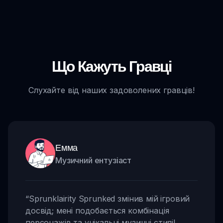
Що Кажуть Гравці
Слухайте від наших задоволених гравців!
Емма
Музичний ентузіаст
“
Sprunklairity Sprunked змінив мій ігровий
досвід; мені подобається комбінація
персонажів та унікальні музичні стилі!
,,