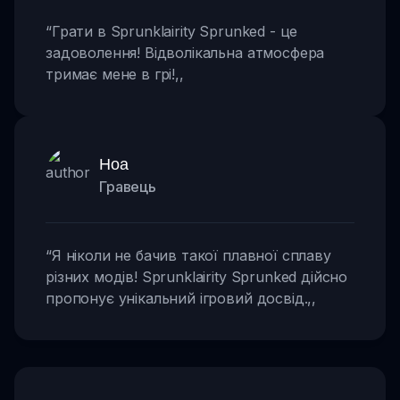
“
Грати в Sprunklairity Sprunked - це
задоволення! Відволікальна атмосфера
тримає мене в грі!
,,
Ноа
Гравець
“
Я ніколи не бачив такої плавної сплаву
різних модів! Sprunklairity Sprunked дійсно
пропонує унікальний ігровий досвід.
,,