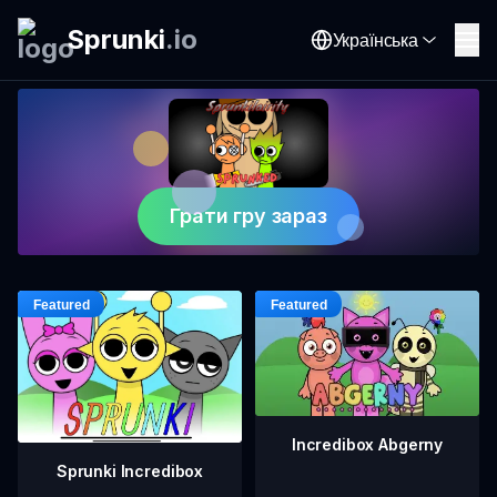
Sprunki
.
io
Українська
Грати гру зараз
Incredibox Abgerny
Sprunki Incredibox