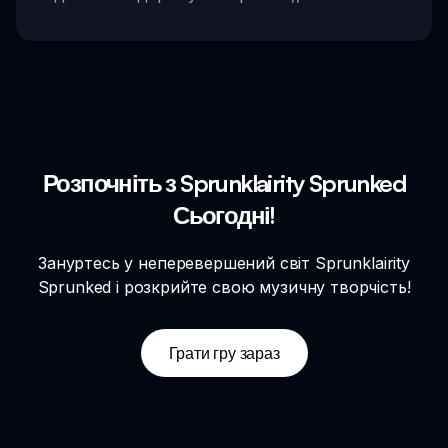
Розпочніть з Sprunklairity Sprunked
Сьогодні!
Зануртесь у неперевершений світ Sprunklairity
Sprunked і розкрийте свою музичну творчість!
Грати гру зараз