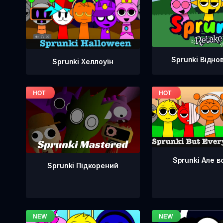
Sprunki Відно
Sprunki Хеллоуїн
Sprunki Але в
Sprunki Підкорений