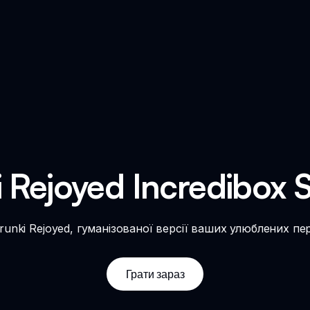
i Rejoyed Incredibox 
unki Rejoyed, гуманізованої версії ваших улюблених перс
Грати зараз