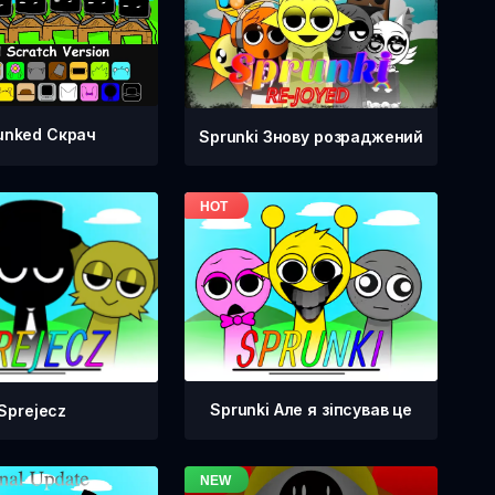
unked Скрач
Sprunki Знову розраджений
Sprunki Але я зіпсував це
Sprejecz