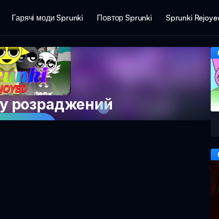
Гарячі моди Sprunki
Повтор Sprunki
Sprunki Rejoye
ву розраджений
ти зараз