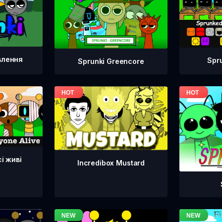
влення
Spr
Sprunki Greencore
сі живі
Incredibox Mustard