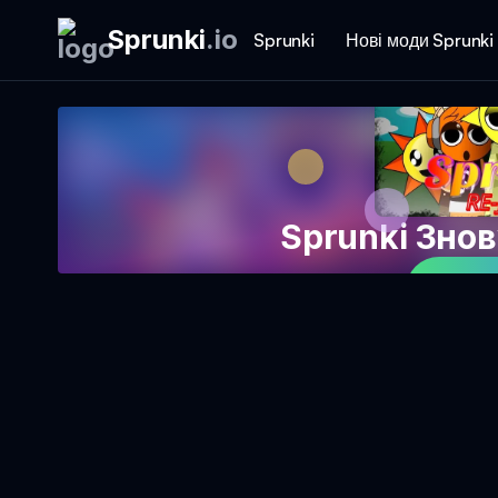
Sprunki
.
io
Sprunki
Нові моди Sprunki
Sprunki Зно
Гра