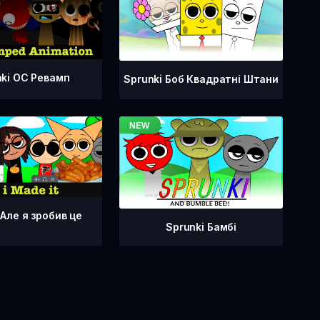
nki OC Ревамп
Sprunki Боб Квадратні Штани
 Але я зробив це
Sprunki Бамбі