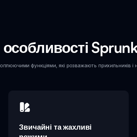
 особливості Sprunki
хоплюючими функціями, які розважають прихильників і но
Звичайні та жахливі
режими