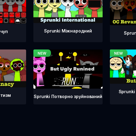
Sprunki Міжнародний
тчуп
Spru
Sprunki
атизм
Sprunki Потворно зруйнований