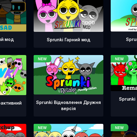
ий мод
Spru
Sprunki Гарний мод
Sprunki
Sprunki Відновлення Дружня
рактивний
версія