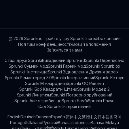
Переконайтеся, що ви використовуєте
Наразі Sprunki Mastered є веб-грою і вимагає
сумісний пристрій.
підключення до Інтернету для гри. Офлайн-
геймплей наразі недоступний.
@
2026
Sprunki.io: Грайте у гру Sprunki Incredibox онлайн
Політика конфіденційності
Умови та положення
Зв'яжіться з нами
Старі друзі Sprunki
Випадковий Sprunked
Sprunki Переписано
Sprunki Сумний мод
Sprunki Гарний мод
Sprunki Sprunblox
Sprunki Чистилище
Sprunki Відновлення Дружня версія
Sprunki Ремастеред 3.0
Sprunki Інтерактивний
Sprunki Кетчуп
Sprunki Міжнародний
Sprunki OC Ревамп
Sprunki Боб Квадратні Штани
Sprunki Модед 2
Sprunki Лунатизм
Sprunki Потворно зруйнований
Sprunki Але я зробив це
Sprunki Бамбі
Sprunki Phase
Сад Sprunki Інтерактивний
English
Deutsch
Français
Español
简体中文
繁體中文
日本語
한국어
Português
Italiano
Русский
Bahasa Indonesia
Bahasa Melayu
ภาษาไทย
بالعربية
বাংলা
हिन्दी
Polski
Türkçe
Tiếng Việt
Українська