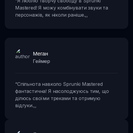
“
Я люблю творчу свободу в Sprunki
Mastered! Я можу комбінувати звуки та
персонажів, як ніколи раніше.
,,
Меган
Геймер
“
Спільнота навколо Sprunki Mastered
фантастична! Я насолоджуюсь тим, що
ділюсь своїми треками та отримую
відгуки.
,,