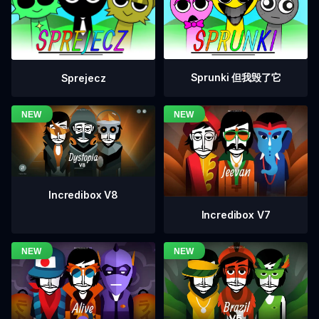
Sprunki 但我毁了它
Sprejecz
Incredibox V8
Incredibox V7