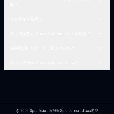
Sprunki Mastered 中有多种角色，每个角色都有独
吗？
特的声音档案，允许玩家探索多样的音乐组合。
会有更多更新吗？
是的！玩家可以在 Sprunki Mastered 中调整声音设
置，以适应他们的偏好，增强个人游戏体验。
我如何重置在 Sprunki Mastered 中的进度？
是的，开发团队致力于增强 Sprunki Mastered，计
划定期更新，以改善游戏体验并引入新功能。
如果我遇到加载问题，我该怎么办？
要重置您的进度，您可以清除浏览器的缓存或在游戏
设置中选择重置选项。确保在这样做之前备份任何重
我可以离线玩 Sprunki Mastered 吗？
要的创作！
如果您遇到加载问题，请尝试刷新浏览器或检查您的
互联网连接。确保您正在使用兼容的设备。
目前，Sprunki Mastered 是一款基于网络的游戏，
需要互联网连接才能玩。此时不支持离线游戏。
@
2026
Sprunki.io：在线玩Sprunki Incredibox游戏