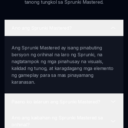
tanong tungkol sa Sprunki Mastered.
Ano ang Sprunki Mastered?
Ang Sprunki Mastered ay isang pinabuting
bersyon ng orihinal na laro ng Sprunki, na
nagtatampok ng mga pinahusay na visuals,
kalidad ng tunog, at karagdagang mga elemento
ng gameplay para sa mas pinayamang
karanasan.
Paano ko lalaruin ang Sprunki Mastered?
Ano ang kaibahan ng Sprunki Mastered sa
Upang maglaro ng Sprunki Mastered, mag-
orihinal?