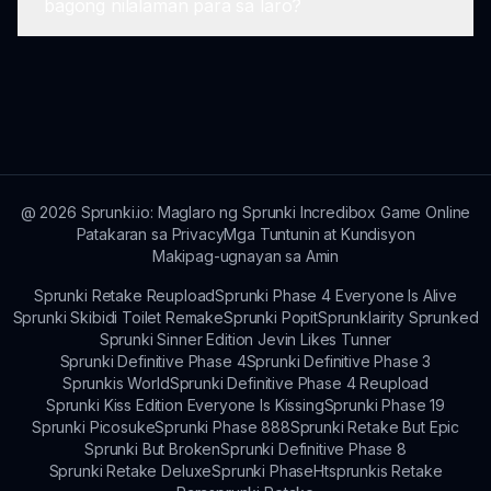
bagong nilalaman para sa laro?
Ang pakikilahok sa komunidad ay maaari ring
inirerekomenda na laruin ang Sprunki Greencore
magbigay ng pananaw at inspirasyon.
Edition sa mga device na may mahusay na
kakayahan sa graphics. Kasama dito ang mga
Oo, maaaring asahan ng mga manlalaro ang
modernong computer, tablet, at smartphone.
regular na mga update na kasama ang mga
bagong tampok, disenyo ng karakter, at
pagpapabuti sa gameplay upang mapanatiling
sariwa at kapana-panabik ang Sprunki
Greencore Edition.
@
2026
Sprunki.io: Maglaro ng Sprunki Incredibox Game Online
Patakaran sa Privacy
Mga Tuntunin at Kundisyon
Makipag-ugnayan sa Amin
Sprunki Retake Reupload
Sprunki Phase 4 Everyone Is Alive
Sprunki Skibidi Toilet Remake
Sprunki Popit
Sprunklairity Sprunked
Sprunki Sinner Edition Jevin Likes Tunner
Sprunki Definitive Phase 4
Sprunki Definitive Phase 3
Sprunkis World
Sprunki Definitive Phase 4 Reupload
Sprunki Kiss Edition Everyone Is Kissing
Sprunki Phase 19
Sprunki Picosuke
Sprunki Phase 888
Sprunki Retake But Epic
Sprunki But Broken
Sprunki Definitive Phase 8
Sprunki Retake Deluxe
Sprunki Phase
Htsprunkis Retake