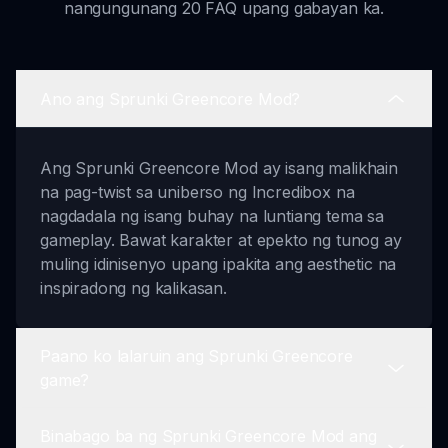
nangungunang 20 FAQ upang gabayan ka.
Ano ang Sprunki Greencore Mod?
Ang Sprunki Greencore Mod ay isang malikhain
na pag-twist sa uniberso ng Incredibox na
nagdadala ng isang buhay na luntiang tema sa
gameplay. Bawat karakter at epekto ng tunog ay
muling idinisenyo upang ipakita ang aesthetic na
inspiradong ng kalikasan.
Paano ko lalaruin ang Sprunki Greencore
game?
Binabago ba ng Sprunki Greencore Mod ang