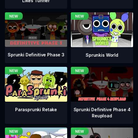
Likes Tunner
Sprunki Definitive Phase 3
Sprunkis World
Sprunki Definitive Phase 4
Parasprunki Retake
Reupload