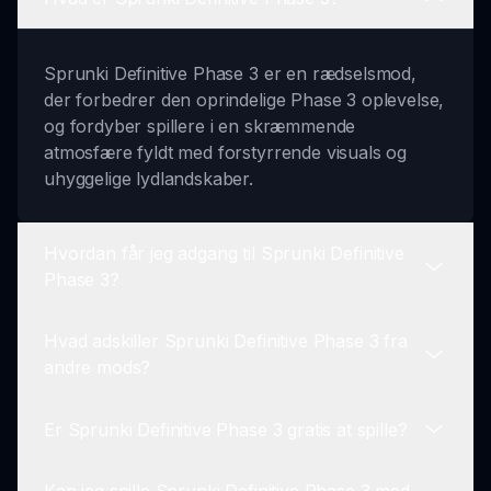
Sprunki Definitive Phase 3 er en rædselsmod,
der forbedrer den oprindelige Phase 3 oplevelse,
og fordyber spillere i en skræmmende
atmosfære fyldt med forstyrrende visuals og
uhyggelige lydlandskaber.
Hvordan får jeg adgang til Sprunki Definitive
Phase 3?
Hvad adskiller Sprunki Definitive Phase 3 fra
Du kan få adgang til spillet online på sprunki.io,
andre mods?
hvor du nemt kan finde spillets mod og begynde
at spille med det samme.
Er Sprunki Definitive Phase 3 gratis at spille?
Dette spil hæver rædseloplevelsen med
forbedrede æstetiske elementer, lydlandskaber