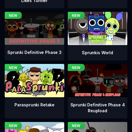
Likes Tunner
Sprunki Definitive Phase 3
Sprunkis World
Sprunki Definitive Phase 4
Parasprunki Retake
Reupload