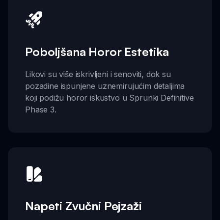
Poboljšana Horor Estetika
Likovi su više iskrivljeni i senoviti, dok su
pozadine ispunjene uznemirujućim detaljima
koji podižu horor iskustvo u Sprunki Definitive
Phase 3.
Napeti Zvučni Pejzaži