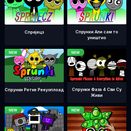
Спрунки Али сам то
Спрејецз
уништио
Спрунки Фаза 4 Сви Су
Спрунки Ретке Рееуоплоад
Живи