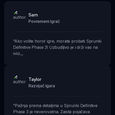
Sam
Povremeni Igrač
“
Ako volite horor igre, morate probati Sprunki
Definitive Phase 3! Uzbudljivo je i drži vas na
ivici.
,,
Taylor
Razvijač Igara
“
Pažnja prema detaljima u Sprunki Definitive
Phase 3 je neverovatna. Zaista pojačava