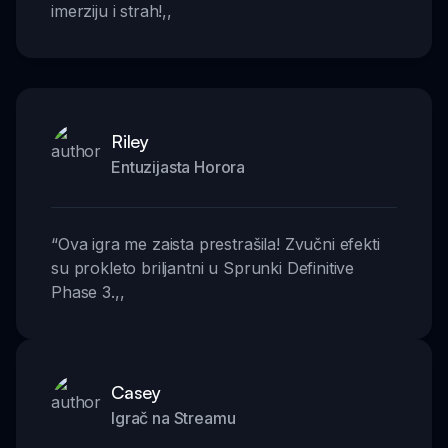
imerziju i strah!
,,
Riley
Entuzijasta Horora
“
Ova igra me zaista prestrašila! Zvučni efekti
su prokleto briljantni u Sprunki Definitive
Phase 3.
,,
Casey
Igrač na Streamu