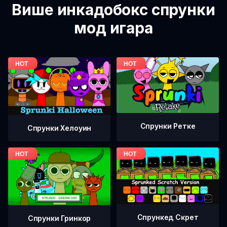
Више инкадобокс спрунки
мод игара
Спрунки Ретке
Спрунки Хелоуин
Спрункед Скрет
Спрунки Гринкор