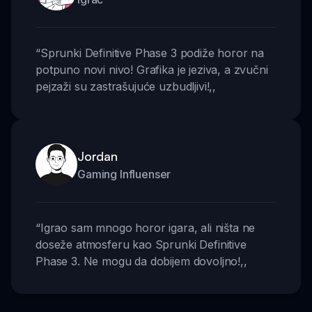
“
Sprunki Definitive Phase 3 podiže horor na
potpuno novi nivo! Grafika je jeziva, a zvučni
pejzaži su zastrašujuće uzbudljivi!
,,
Jordan
Gaming Influenser
“
Igrao sam mnogo horor igara, ali ništa ne
doseže atmosferu kao Sprunki Definitive
Phase 3. Ne mogu da dobijem dovoljno!
,,