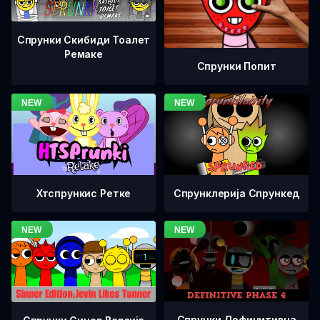
Спрунки Скибиди Тоалет
Ремаке
Спрунки Попит
Хтспрункис Ретке
Спрунклерија Спрункед
Спрунки Дефинитивна