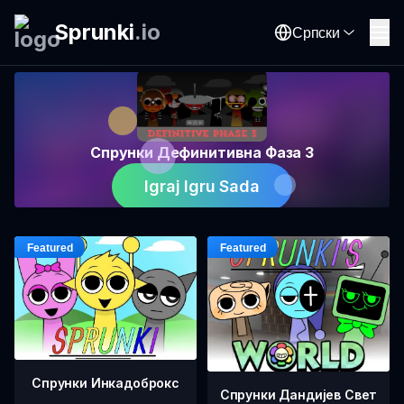
Sprunki
.
io
Српски
Спрунки Дефинитивна Фаза 3
Igraj Igru Sada
Спрунки Инкадоброкс
Спрунки Дандијев Свет