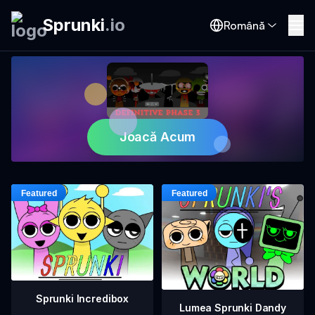
Sprunki
.
io
Română
Joacă Acum
Sprunki Incredibox
Lumea Sprunki Dandy