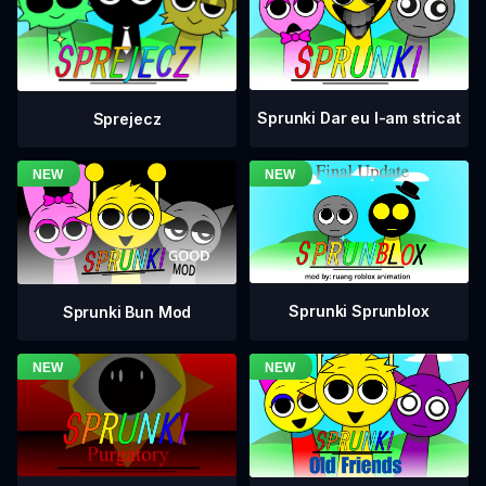
Sprunki Dar eu l-am stricat
Sprejecz
Sprunki Sprunblox
Sprunki Bun Mod