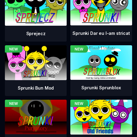
Sprunki Dar eu l-am stricat
Sprejecz
Sprunki Sprunblox
Sprunki Bun Mod