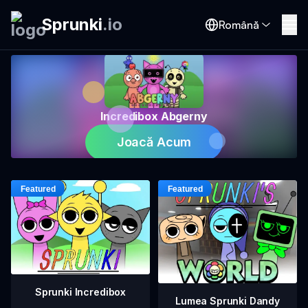
Sprunki
.
io
Română
Incredibox Abgerny
Joacă Acum
Sprunki Incredibox
Lumea Sprunki Dandy