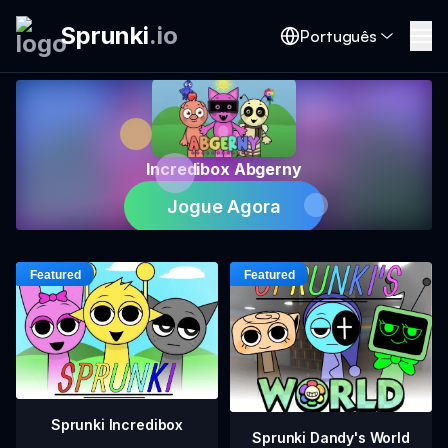
Sprunki
.
io
Português
Incredibox Abgerny
Jogue Agora
Sprunki Incredibox
Sprunki Dandy's World