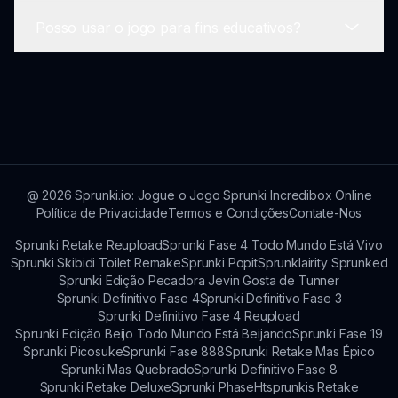
comunidade.
Posso usar o jogo para fins educativos?
Sim, a comunidade frequentemente realiza
desafios de remix e eventos dos quais os
jogadores podem participar!
Definitivamente! Incredibox Abgerny pode ser
uma excelente ferramenta para engajar alunos
na criação musical.
@
2026
Sprunki.io: Jogue o Jogo Sprunki Incredibox Online
Política de Privacidade
Termos e Condições
Contate-Nos
Sprunki Retake Reupload
Sprunki Fase 4 Todo Mundo Está Vivo
Sprunki Skibidi Toilet Remake
Sprunki Popit
Sprunklairity Sprunked
Sprunki Edição Pecadora Jevin Gosta de Tunner
Sprunki Definitivo Fase 4
Sprunki Definitivo Fase 3
Sprunki Definitivo Fase 4 Reupload
Sprunki Edição Beijo Todo Mundo Está Beijando
Sprunki Fase 19
Sprunki Picosuke
Sprunki Fase 888
Sprunki Retake Mas Épico
Sprunki Mas Quebrado
Sprunki Definitivo Fase 8
Sprunki Retake Deluxe
Sprunki Phase
Htsprunkis Retake