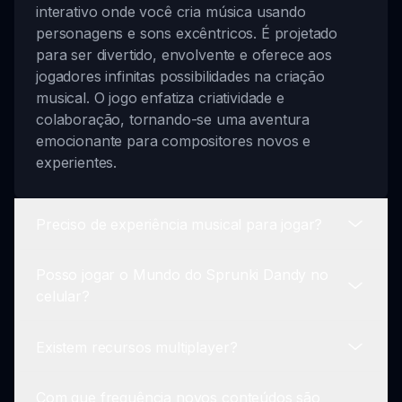
interativo onde você cria música usando
personagens e sons excêntricos. É projetado
para ser divertido, envolvente e oferece aos
jogadores infinitas possibilidades na criação
musical. O jogo enfatiza criatividade e
colaboração, tornando-se uma aventura
emocionante para compositores novos e
experientes.
Preciso de experiência musical para jogar?
Posso jogar o Mundo do Sprunki Dandy no
De maneira nenhuma! O Mundo do Sprunki
celular?
Dandy é projetado para todos. Seja você um
músico experiente ou um completo iniciante, a
Existem recursos multiplayer?
interface amigável permite que você crie belas
Atualmente, o Mundo do Sprunki Dandy está
melodias sem esforço. Você pode aprender
disponível para navegadores web. No entanto,
enquanto joga e explorar sua criatividade no seu
Com que frequência novos conteúdos são
temos planos empolgantes para expandir para