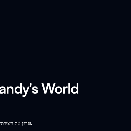
צלול לעולם של Sprunki Dandy ופרוץ את היצירתיות שלך דרך מוזיקה! הצטרף לדמויות המוזרות לכיף אינסופי.