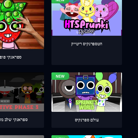
הטספרנקיס ריטייק
ספראנקי פופי
ספראנקי שלב מדוי
עולם ספרנקיס