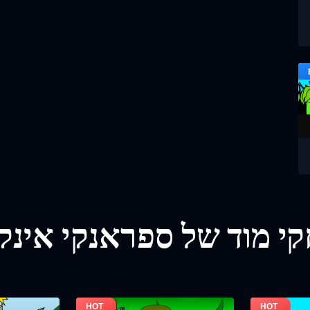
י מוד של ספראנקי אינק