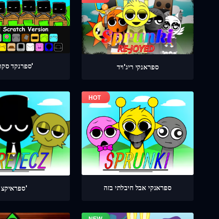
ספרנקד סקרץ'
ספראנקי ריג'ויד
ספראנקי אבל חיבלתי בזה
ספראיקצ'