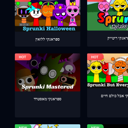
אנקי ריטייק
ספראנקי ללואין
י אבל כולם חיים
ספראנקי מאסטרד