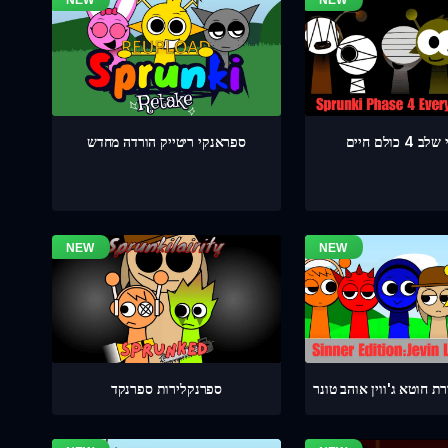
כולם חיים
ספראנקי ריטייק הורדה מחדש
 חוטא ג'ווין אוהב טונר
ספרנקלירות ספרנקד