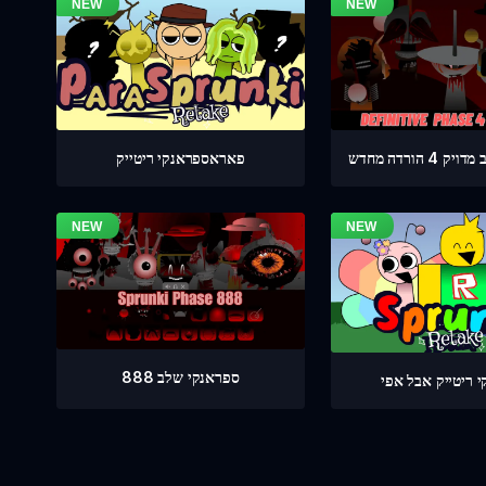
 הורדה מחדש
פאראספראנקי ריטייק
ספראנקי שלב 888
 ריטייק אבל אפי