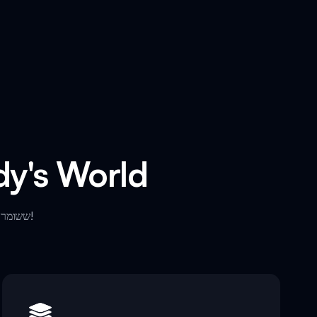
תכונות ייחודיות ש
חקור את התכונות הייחודיות של Sprunki Dandy's World ששומרות אותו מרגש ומהנה!