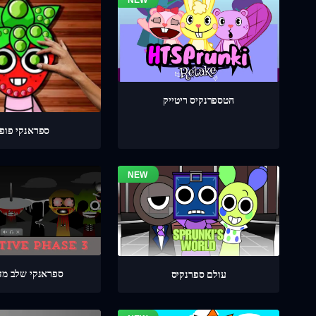
הטספרנקיס ריטייק
ספראנקי פופי
ספראנקי שלב מדוי
עולם ספרנקיס