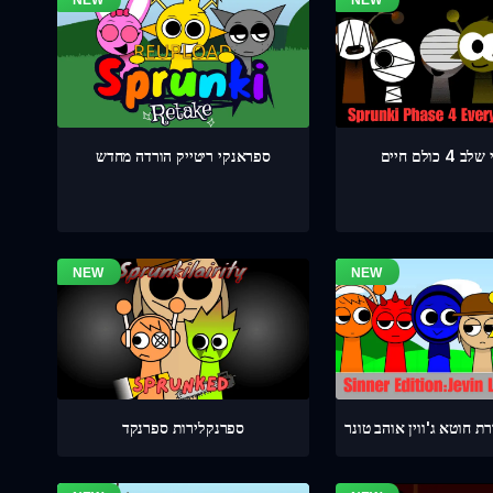
כולם חיים
ספראנקי ריטייק הורדה מחדש
 חוטא ג'ווין אוהב טונר
ספרנקלירות ספרנקד