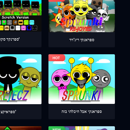
ספרנקד סקרץ'
ספראנקי ריג'ויד
ספראנקי אבל חיבלתי בזה
ספראיקצ'