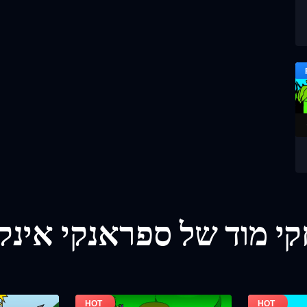
י מוד של ספראנקי אינק