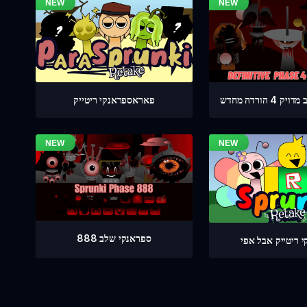
 הורדה מחדש
פאראספראנקי ריטייק
ספראנקי שלב 888
 ריטייק אבל אפי