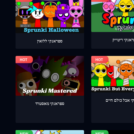
אנקי ריטייק
ספראנקי ללואין
י אבל כולם חיים
ספראנקי מאסטרד