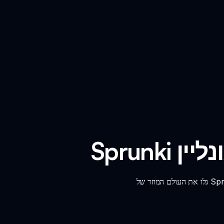
נליין