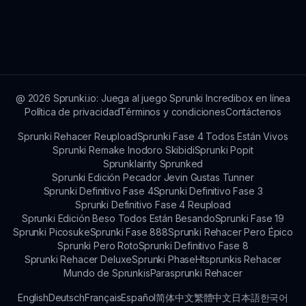
creadores buscaron combinar la nostalgia con
Sprunki Pero Lo Arruiné es esencialmente un
una jugabilidad innovadora.
título premium, lo que significa que no hay
microtransacciones en la jugabilidad principal,
asegurando una experiencia justa para todos los
jugadores.
@
2026
Sprunki.io: Juega al juego Sprunki Incredibox en línea
Política de privacidad
Términos y condiciones
Contáctenos
Sprunki Rehacer Reupload
Sprunki Fase 4 Todos Están Vivos
Sprunki Remake Inodoro Skibidi
Sprunki Popit
Sprunklairity Sprunked
Sprunki Edición Pecador Jevin Gustas Tunner
Sprunki Definitivo Fase 4
Sprunki Definitivo Fase 3
Sprunki Definitivo Fase 4 Reupload
Sprunki Edición Beso Todos Están Besando
Sprunki Fase 19
Sprunki Picosuke
Sprunki Fase 888
Sprunki Rehacer Pero Épico
Sprunki Pero Roto
Sprunki Definitivo Fase 8
Sprunki Rehacer Deluxe
Sprunki Phase
Htsprunkis Rehacer
Mundo de Sprunkis
Parasprunki Rehacer
English
Deutsch
Français
Español
简体中文
繁體中文
日本語
한국어