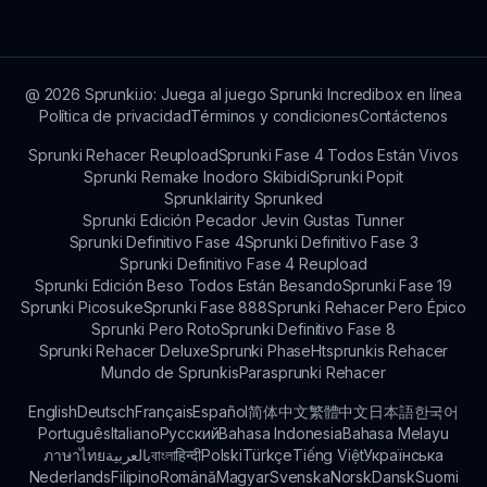
y un navegador web, lo que hace que sea fácil y
accesible para todos.
@
2026
Sprunki.io: Juega al juego Sprunki Incredibox en línea
Política de privacidad
Términos y condiciones
Contáctenos
Sprunki Rehacer Reupload
Sprunki Fase 4 Todos Están Vivos
Sprunki Remake Inodoro Skibidi
Sprunki Popit
Sprunklairity Sprunked
Sprunki Edición Pecador Jevin Gustas Tunner
Sprunki Definitivo Fase 4
Sprunki Definitivo Fase 3
Sprunki Definitivo Fase 4 Reupload
Sprunki Edición Beso Todos Están Besando
Sprunki Fase 19
Sprunki Picosuke
Sprunki Fase 888
Sprunki Rehacer Pero Épico
Sprunki Pero Roto
Sprunki Definitivo Fase 8
Sprunki Rehacer Deluxe
Sprunki Phase
Htsprunkis Rehacer
Mundo de Sprunkis
Parasprunki Rehacer
English
Deutsch
Français
Español
简体中文
繁體中文
日本語
한국어
Português
Italiano
Русский
Bahasa Indonesia
Bahasa Melayu
ภาษาไทย
بالعربية
বাংলা
हिन्दी
Polski
Türkçe
Tiếng Việt
Українська
Nederlands
Filipino
Română
Magyar
Svenska
Norsk
Dansk
Suomi