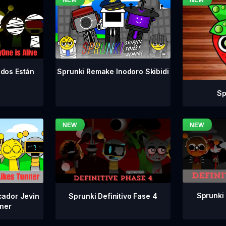
odos Están
Sprunki Remake Inodoro Skibidi
Sp
Sprunki 
Sprunki Definitivo Fase 4
cador Jevin
ner