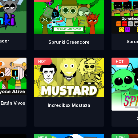
acer
Spru
Sprunki Greencore
 Están Vivos
Incredibox Mostaza