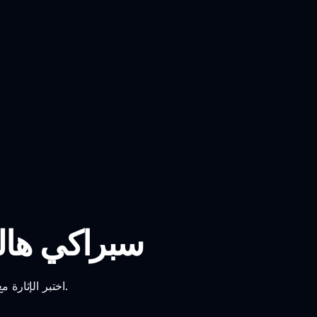
سبراكي هالو
اختبر الإثارة مع تعديل سبراكي هالوين وأطلق العنان لإبداعك مع الألحان القوطية والمرئيات السحرية.