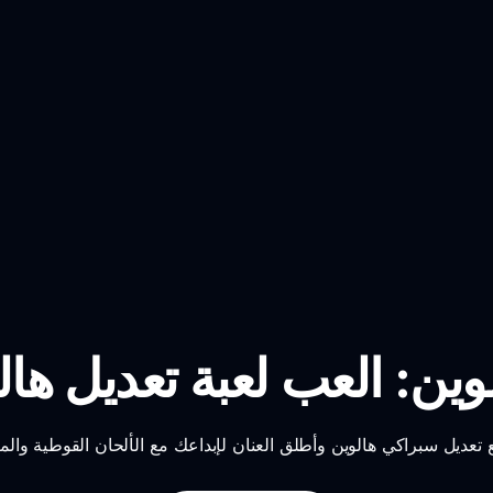
ين: العب لعبة تعديل هالو