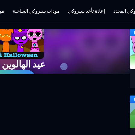
كي المجدد
إعادة تأخذ سبروكي
مودات سبروكي الساخنة
مو
Sprunki عيد الهالوين
العب اللعبة