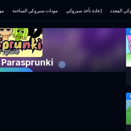
كي المجدد
إعادة تأخذ سبروكي
مودات سبروكي الساخنة
مو
إعادة تصوير Parasprunki
العب اللعبة