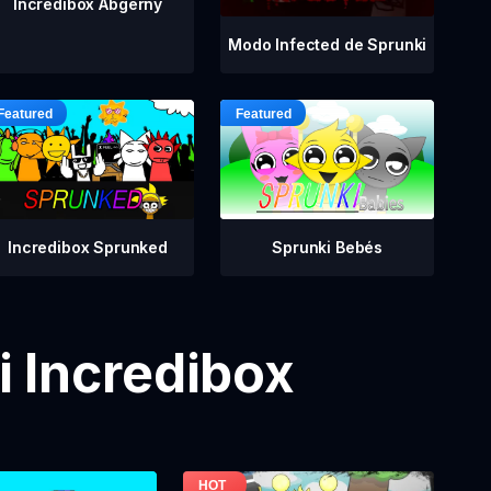
Incredibox Abgerny
Modo Infected de Sprunki
Incredibox Sprunked
Sprunki Bebés
 Incredibox