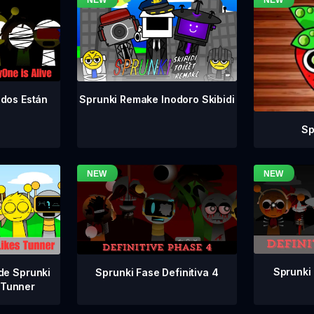
odos Están
Sprunki Remake Inodoro Skibidi
Sp
Sprunki 
Sprunki Fase Definitiva 4
de Sprunki
 Tunner