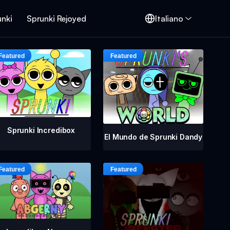
unki
Sprunki Rejoyed
Italiano
Sprunki Incredibox
El Mundo de Sprunki Dandy