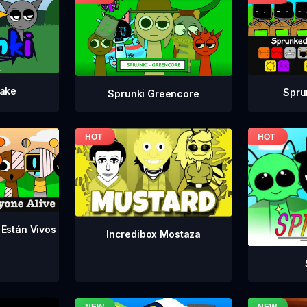
take
Spru
Sprunki Greencore
 Están Vivos
Incredibox Mostaza