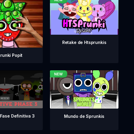
Retake de Htsprunkis
runki Popit
Fase Definitiva 3
Mundo de Sprunkis