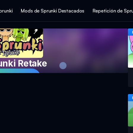
prunki
Mods de Sprunki Destacados
Repetición de Spr
unki Retake
piel spielen