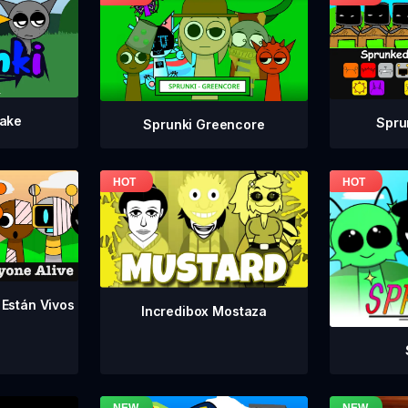
take
Spru
Sprunki Greencore
 Están Vivos
Incredibox Mostaza