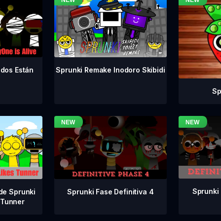
odos Están
Sprunki Remake Inodoro Skibidi
Sp
Sprunki 
Sprunki Fase Definitiva 4
de Sprunki
 Tunner