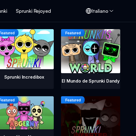
unki
Sprunki Rejoyed
Italiano
Sprunki Incredibox
El Mundo de Sprunki Dandy