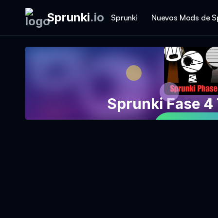
Sprunki
.
io
Sprunki
Nuevos Mods de S
Sprunki Fase 4
Jouer au 