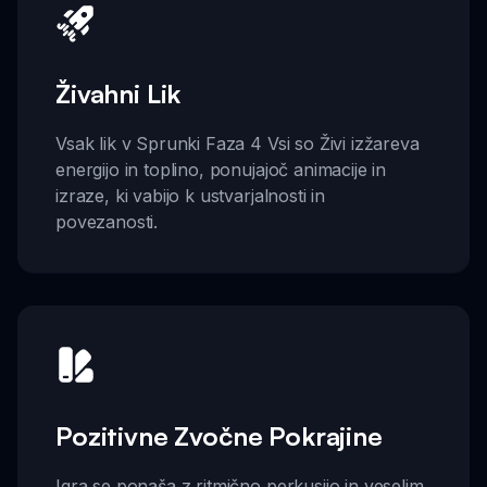
Živahni Lik
Vsak lik v Sprunki Faza 4 Vsi so Živi izžareva
energijo in toplino, ponujajoč animacije in
izraze, ki vabijo k ustvarjalnosti in
povezanosti.
Pozitivne Zvočne Pokrajine
Igra se ponaša z ritmično perkusijo in veselim