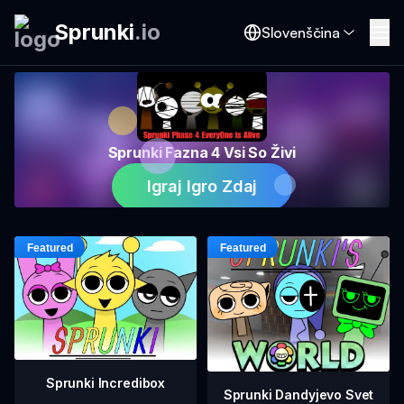
Sprunki
.
io
Slovenščina
Sprunki Fazna 4 Vsi So Živi
Igraj Igro Zdaj
Sprunki Incredibox
Sprunki Dandyjevo Svet