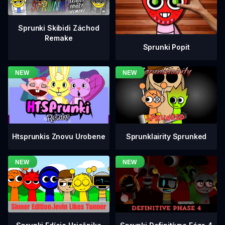
Sprunki Skibidi Záchod
Remake
Sprunki Popit
Htsprunkis Znovu Urobene
Sprunklairity Sprunked