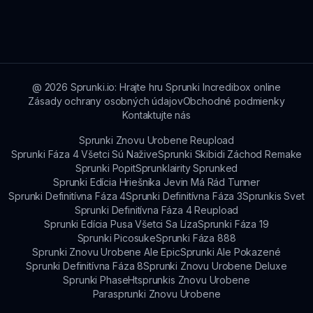
Hráči často vyjadrujú radosť nad pozitívnou
ktoré pozdvihujú váš duch.
atmosférou a pútavým hraním Sprunki Fáza 4
Každý je nažive. Mnohí oceňujú živé postavy a
kreativitu, ktorú podporuje.
@
2026
Sprunki.io: Hrajte hru Sprunki Incredibox online
Zásady ochrany osobných údajov
Obchodné podmienky
Kontaktujte nás
Sprunki Znovu Urobene Reupload
Sprunki Fáza 4 Všetci Sú Nažive
Sprunki Skibidi Záchod Remake
Sprunki Popit
Sprunklairity Sprunked
Sprunki Edícia Hriešnika Jevin Má Rád Tunner
Sprunki Definitívna Fáza 4
Sprunki Definitívna Fáza 3
Sprunkis Svet
Sprunki Definitívna Fáza 4 Reupload
Sprunki Edícia Pusa Všetci Sa Líza
Sprunki Fáza 19
Sprunki Picosuke
Sprunki Fáza 888
Sprunki Znovu Urobene Ale Epic
Sprunki Ale Pokazené
Sprunki Definitívna Fáza 8
Sprunki Znovu Urobene Deluxe
Sprunki Phase
Htsprunkis Znovu Urobene
Parasprunki Znovu Urobene