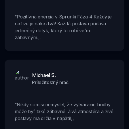
“
Pozitívna energia v Sprunki Fáza 4 Každý je
nažive je nákazlivá! Každá postava pridáva
jedinečný dotyk, ktorý to robí veľmi
zábavným.
,,
Michael S.
Príležitostný hráč
“
Nikdy som si nemyslel, že vytváranie hudby
môže byť také zábavné. Živá atmosféra a živé
postavy ma držia v napätí!
,,