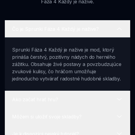
Fáza 4 Každý je nažive.
Čo je Sprunki Fáza 4 Každý je nažive?
Sprunki Fáza 4 Každý je nažive je mod, ktorý
prináša čerstvý, pozitívny nádych do herného
zážitku. Obsahuje živé postavy a povzbudzujúce
zvukové kulisy, čo hráčom umožňuje
jednoducho vytvárať radostné hudobné skladby.
Ako začať hrať hru?
Môžem si uložiť svoje skladby?
Na začatie hrania Sprunki Fáza 4 Každý je
nažive jednoducho vyberte svoje postavy,
Je k dispozícii nejaký tutoriál?
usporiadajte ich pomocou funkcie drag-and-drop