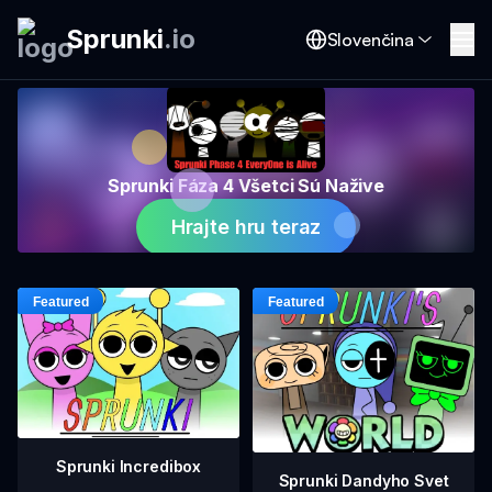
Sprunki
.
io
Slovenčina
Sprunki Fáza 4 Všetci Sú Nažive
Hrajte hru teraz
Sprunki Incredibox
Sprunki Dandyho Svet