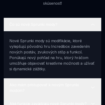
skúsenosť!
Čo sú nové Sprunki mody?
Nové Sprunki mody sú modifikácie, ktoré
vylepšujú pôvodnú hru Incredibox zavedením
nových postáv, zvukových stôp a funkcií.
Ponúkajú nový pohľad na hru, ktorý hráčom
umožňuje objavovať kreatívne možnosti a užívať
si dynamické zážitky.
Ako mám pristupovať k novým Sprunki
modom?
Aké funkcie zavádzajú nové Sprunki mody?