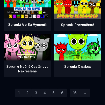
Sprunki Ale Sa Vymenili
Sprunki Preznačené
Sprunki Nočný Čas Znovu
Sprunki Owakcx
Nakreslené
1
2
3
4
5
6
...
16
→