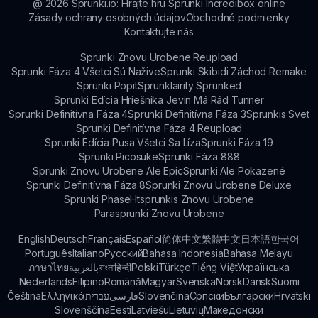
@
2026
Sprunki.io: Hrajte hru Sprunki Incredibox online
Zásady ochrany osobných údajov
Obchodné podmienky
Kontaktujte nás
Sprunki Znovu Urobene Reupload
Sprunki Fáza 4 Všetci Sú Nažive
Sprunki Skibidi Záchod Remake
Sprunki Popit
Sprunklairity Sprunked
Sprunki Edícia Hriešnika Jevin Má Rád Tunner
Sprunki Definitívna Fáza 4
Sprunki Definitívna Fáza 3
Sprunkis Svet
Sprunki Definitívna Fáza 4 Reupload
Sprunki Edícia Pusa Všetci Sa Líza
Sprunki Fáza 19
Sprunki Picosuke
Sprunki Fáza 888
Sprunki Znovu Urobene Ale Epic
Sprunki Ale Pokazené
Sprunki Definitívna Fáza 8
Sprunki Znovu Urobene Deluxe
Sprunki Phase
Htsprunkis Znovu Urobene
Parasprunki Znovu Urobene
English
Deutsch
Français
Español
简体中文
繁體中文
日本語
한국어
Português
Italiano
Русский
Bahasa Indonesia
Bahasa Melayu
ภาษาไทย
بالعربية
বাংলা
हिन्दी
Polski
Türkçe
Tiếng Việt
Українська
Nederlands
Filipino
Română
Magyar
Svenska
Norsk
Dansk
Suomi
Čeština
Ελληνικά
עברית
فارسی
Slovenčina
Српски
Български
Hrvatski
Slovenščina
Eesti
Latviešu
Lietuvių
Македонски