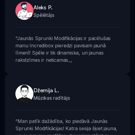
Aleks P.
Spēlētājs
“
Jaunās Sprunki Modifikācijas ir pacēlušas
manu Incredibox pieredzi pavisam jaunā
līmenī! Spēle ir tik dinamiska, un jaunas
rakstzīmes ir neticamas.
,,
Džemija L.
Mūzikas radītājs
“
Man patīk dažādība, ko piedāvā Jaunās
Sprunki Modifikācijas! Katra sesija šķiet jauna,