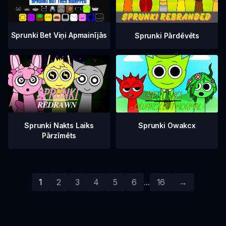
Sprunki Bet Viņi Apmainījās
Sprunki Pārdēvēts
Sprunki Nakts Laiks
Sprunki Owakcx
Pārzīmēts
1
2
3
4
5
6
...
16
→