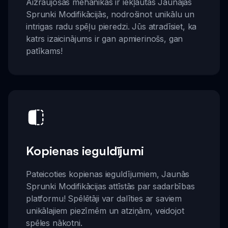
Aizraujošas mehānikas ir iekļautas Jaunajās
Sprunki Modifikācijās, nodrošinot unikālu un
intrigas radu spēļu pieredzi. Jūs atradīsiet, ka
katrs izaicinājums ir gan apmierinošs, gan
patīkams!
Kopienas ieguldījumi
Pateicoties kopienas ieguldījumiem, Jaunās
Sprunki Modifikācijas attīstās par sadarbības
platformu! Spēlētāji var dalīties ar saviem
unikālajiem piezīmēm un atziņām, veidojot
spēles nākotni.