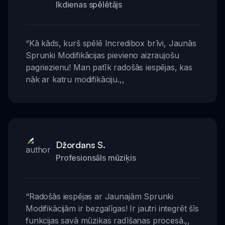
Ikdienas spēlētājs
“
Kā kāds, kurš spēlē Incredibox brīvi, Jaunās
Sprunki Modifikācijas pievieno aizraujošu
pagriezienu! Man patīk radošās iespējas, kas
nāk ar katru modifikāciju.
,,
Džordans S.
Profesionsāls mūziķis
“
Radošās iespējas ar Jaunajām Sprunki
Modifikācijām ir bezgalīgas! Ir jautri integrēt šīs
funkcijas savā mūzikas radīšanas procesā.
,,