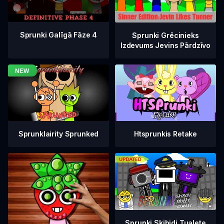
Sprunki Galīgā Fāze 4
Sprunki Grēcinieks
Izdevums Jevins Pārdzīvo
Sprunklairity Sprunked
Htsprunkis Retake
Sprunki Skibidi Tualete