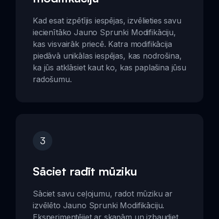
Kad esat izpētījis iespējas, izvēlieties savu
iecienītāko Jauno Sprunki Modifikāciju,
kas visvairāk priecē. Katra modifikācija
piedāvā unikālas iespējas, kas nodrošina,
ka jūs atklāsiet kaut ko, kas paplašina jūsu
radošumu.
3
Sāciet radīt mūziku
Sāciet savu ceļojumu, radot mūziku ar
izvēlēto Jauno Sprunki Modifikāciju.
Eksperimentējiet ar skaņām un izbaudiet