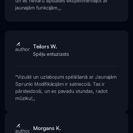
un es nevaru apstāties eksperimentējot ar
jaunajām funkcijām.
,,
Teilors W.
Spēļu entuziasts
“
Vizuāli un uzlabojumi spēlēšanā ar Jaunajām
Sprunki Modifikācijām ir satriecoši. Tas ir
pārsteidzoši, un es pavadu stundas, radot
mūziku!
,,
Morgans K.