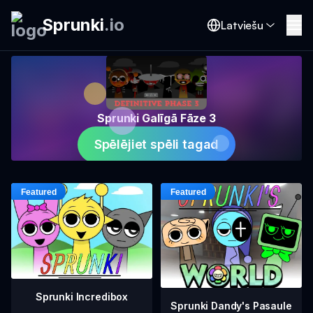
Sprunki
.
io
Latviešu
Sprunki Galīgā Fāze 3
Spēlējiet spēli tagad
Sprunki Incredibox
Sprunki Dandy's Pasaule