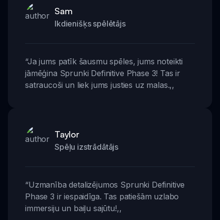
Sam
Ikdienišķs spēlētājs
“
Ja jums patīk šausmu spēles, jums noteikti
jāmēģina Sprunki Definitive Phase 3! Tas ir
satraucoši un liek jums justies uz malas.
,,
Taylor
Spēļu izstrādātājs
“
Uzmanība detalizējumos Sprunki Definitive
Phase 3 ir iespaidīga. Tas patiešām uzlabo
immersiju un baiļu sajūtu!
,,