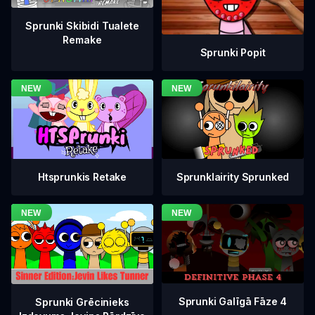
Sprunki Skibidi Tualete
Remake
Sprunki Popit
Htsprunkis Retake
Sprunklairity Sprunked
Sprunki Galīgā Fāze 4
Sprunki Grēcinieks