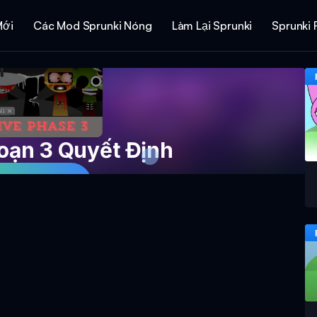
Mới
Các Mod Sprunki Nóng
Làm Lại Sprunki
Sprunki 
Đoạn 3 Quyết Định
Game Ngay