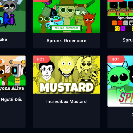
take
Spru
Sprunki Greencore
 Người Đều
Incredibox Mustard