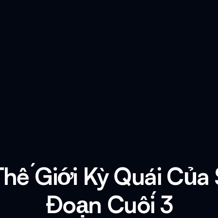
hế Giới Kỳ Quái Của S
Đoạn Cuối 3