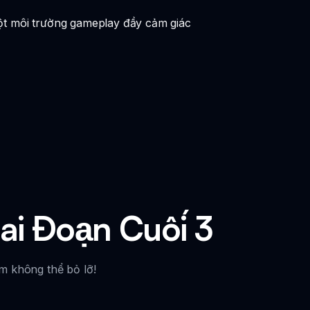
một môi trường gameplay đầy cảm giác
iai Đoạn Cuối 3
ệm không thể bỏ lỡ!