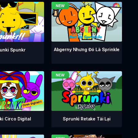
Abgerny Nhưng Đó Là Sprinkle
unki Spunkr
i Circo Digital
Sprunki Retake Tải Lại