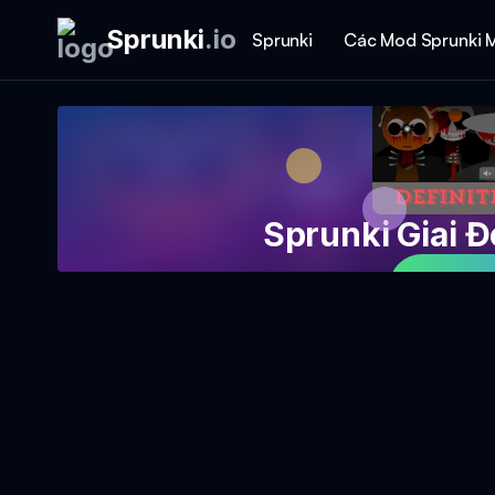
Sprunki
.
io
Sprunki
Các Mod Sprunki 
Sprunki Giai 
Chơi 