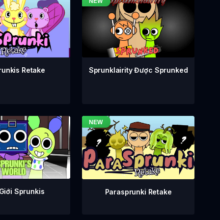
runkis Retake
Sprunklairity Được Sprunked
Giới Sprunkis
Parasprunki Retake