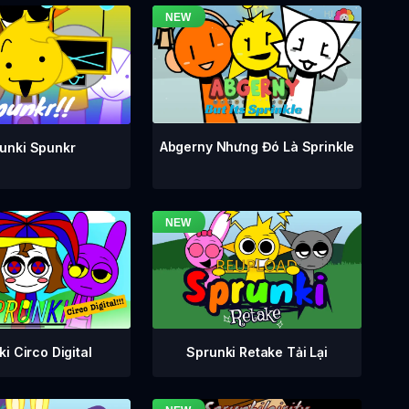
Abgerny Nhưng Đó Là Sprinkle
unki Spunkr
i Circo Digital
Sprunki Retake Tải Lại