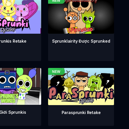
runkis Retake
Sprunklairity Được Sprunked
Giới Sprunkis
Parasprunki Retake