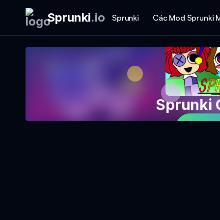
Sprunki
.
io
Sprunki
Các Mod Sprunki 
Sprunki C
Play