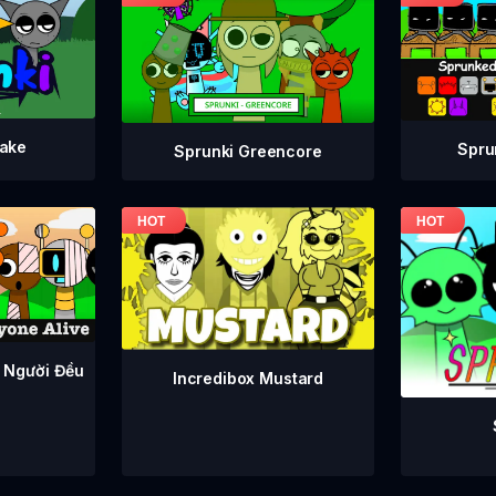
take
Spru
Sprunki Greencore
 Người Đều
Incredibox Mustard