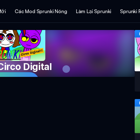
Mới
Các Mod Sprunki Nóng
Làm Lại Sprunki
Sprunki 
irco Digital
 Game Now