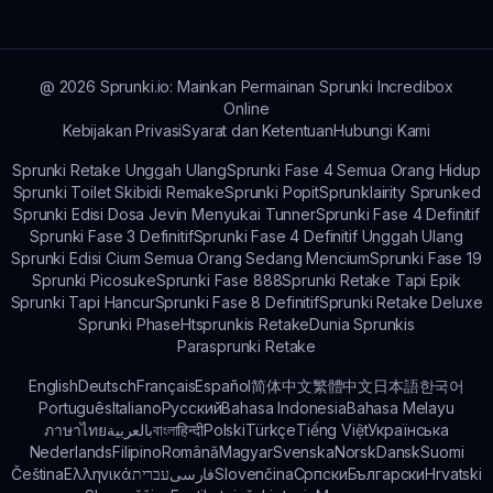
internet, termasuk desktop, laptop, tablet, dan
smartphone.
@
2026
Sprunki.io: Mainkan Permainan Sprunki Incredibox
Online
Kebijakan Privasi
Syarat dan Ketentuan
Hubungi Kami
Sprunki Retake Unggah Ulang
Sprunki Fase 4 Semua Orang Hidup
Sprunki Toilet Skibidi Remake
Sprunki Popit
Sprunklairity Sprunked
Sprunki Edisi Dosa Jevin Menyukai Tunner
Sprunki Fase 4 Definitif
Sprunki Fase 3 Definitif
Sprunki Fase 4 Definitif Unggah Ulang
Sprunki Edisi Cium Semua Orang Sedang Mencium
Sprunki Fase 19
Sprunki Picosuke
Sprunki Fase 888
Sprunki Retake Tapi Epik
Sprunki Tapi Hancur
Sprunki Fase 8 Definitif
Sprunki Retake Deluxe
Sprunki Phase
Htsprunkis Retake
Dunia Sprunkis
Parasprunki Retake
English
Deutsch
Français
Español
简体中文
繁體中文
日本語
한국어
Português
Italiano
Русский
Bahasa Indonesia
Bahasa Melayu
ภาษาไทย
بالعربية
বাংলা
हिन्दी
Polski
Türkçe
Tiếng Việt
Українська
Nederlands
Filipino
Română
Magyar
Svenska
Norsk
Dansk
Suomi
Čeština
Ελληνικά
עברית
فارسی
Slovenčina
Српски
Български
Hrvatski