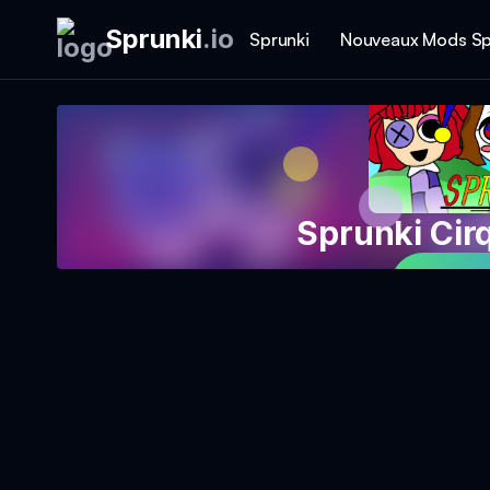
Sprunki
.
io
Sprunki
Nouveaux Mods Sp
Sprunki Ci
Play