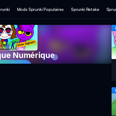
runki
Mods Sprunki Populaires
Sprunki Retake
Spru
rque Numérique
 Game Now