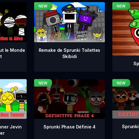
ut le Monde
Remake de Sprunki Toilettes
t
Skibidi
Sp
Sprunki
Sprunki Phase Définie 4
nner Jevin
er