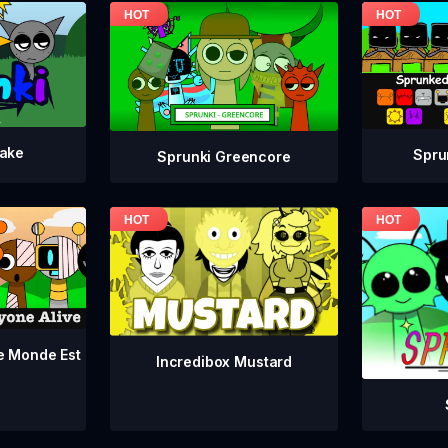
take
Spru
Sprunki Greencore
le Monde Est
Incredibox Mustard