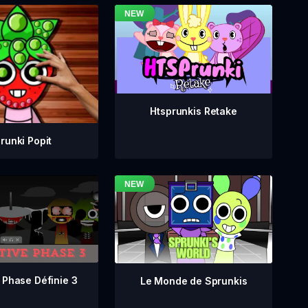
Htsprunkis Retake
runki Popit
 Phase Définie 3
Le Monde de Sprunkis