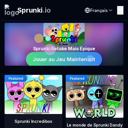
Sprunki
.
io
Français
Sprunki Retake Mais Épique
Jouer au Jeu Maintenant
Sprunki Incredibox
Le monde de Sprunki Dandy