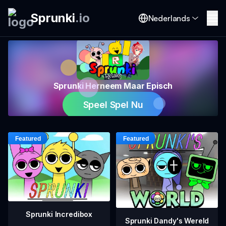
Sprunki
.
io
Nederlands
Sprunki Herneem Maar Episch
Speel Spel Nu
Sprunki Incredibox
Sprunki Dandy's Wereld