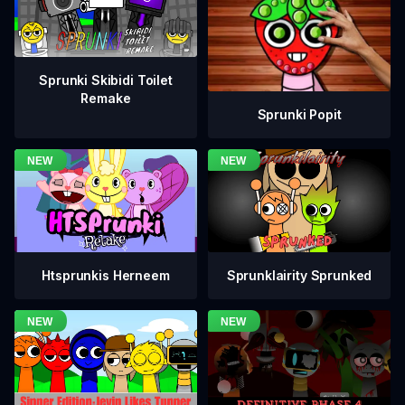
Sprunki Skibidi Toilet
Remake
Sprunki Popit
Htsprunkis Herneem
Sprunklairity Sprunked