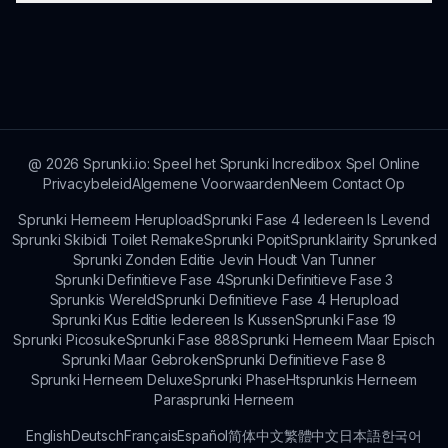
visuals en verbeterde community
interactiefuncties omvatten.
Volg de officiële Sprunki-kanalen voor het laatste
nieuws en aankondigingen over nieuwe functies
en updates in Sprunki Sinner Edition.
@
2026
Sprunki.io: Speel het Sprunki Incredibox Spel Online
Privacybeleid
Algemene Voorwaarden
Neem Contact Op
Sprunki Herneem Herupload
Sprunki Fase 4 Iedereen Is Levend
Sprunki Skibidi Toilet Remake
Sprunki Popit
Sprunklairity Sprunked
Sprunki Zonden Editie Jevin Houdt Van Tunner
Sprunki Definitieve Fase 4
Sprunki Definitieve Fase 3
Sprunkis Wereld
Sprunki Definitieve Fase 4 Herupload
Sprunki Kus Editie Iedereen Is Kussen
Sprunki Fase 19
Sprunki Picosuke
Sprunki Fase 888
Sprunki Herneem Maar Episch
Sprunki Maar Gebroken
Sprunki Definitieve Fase 8
Sprunki Herneem Deluxe
Sprunki Phase
Htsprunkis Herneem
Parasprunki Herneem
English
Deutsch
Français
Español
简体中文
繁體中文
日本語
한국어