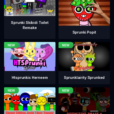
Sprunki Skibidi Toilet
Remake
Sprunki Popit
Htsprunkis Herneem
Sprunklairity Sprunked