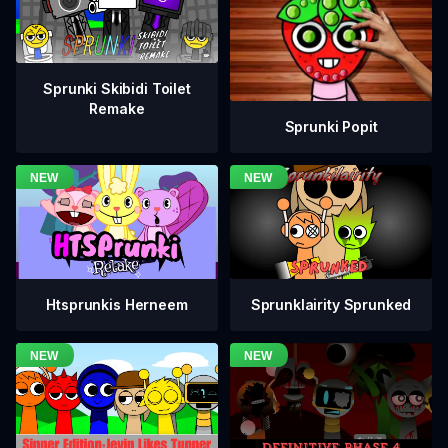
Sprunki Skibidi Toilet
Remake
Sprunki Popit
Htsprunkis Herneem
Sprunklairity Sprunked