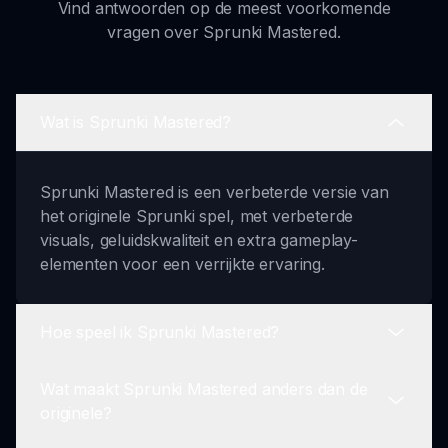
Vind antwoorden op de meest voorkomende
vragen over Sprunki Mastered.
Wat is Sprunki Mastered?
Sprunki Mastered is een verbeterde versie van
het originele Sprunki spel, met verbeterde
visuals, geluidskwaliteit en extra gameplay-
elementen voor een verrijkte ervaring.
Hoe speel ik Sprunki Mastered?
Wat maakt Sprunki Mastered anders dan de
Om Sprunki Mastered te spelen, navigeer je naar
originele?
de Incredibox Sprunki site, selecteer je