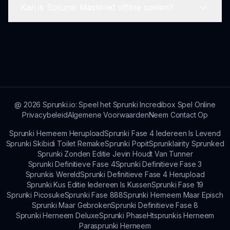
Kan ik Sprunki Mastered offline spelen?
creaties maakt voordat je dit doet!
Als je laadproblemen ervaart, probeer dan je
browser te vernieuwen of je internetverbinding
te controleren. Zorg ervoor dat je een
Momenteel is Sprunki Mastered een
compatibel apparaat gebruikt.
webgebaseerd spel en is er een
internetverbinding vereist om te spelen. Offline
gameplay is op dit moment niet beschikbaar.
@
2026
Sprunki.io: Speel het Sprunki Incredibox Spel Online
Privacybeleid
Algemene Voorwaarden
Neem Contact Op
Sprunki Herneem Herupload
Sprunki Fase 4 Iedereen Is Levend
Sprunki Skibidi Toilet Remake
Sprunki Popit
Sprunklairity Sprunked
Sprunki Zonden Editie Jevin Houdt Van Tunner
Sprunki Definitieve Fase 4
Sprunki Definitieve Fase 3
Sprunkis Wereld
Sprunki Definitieve Fase 4 Herupload
Sprunki Kus Editie Iedereen Is Kussen
Sprunki Fase 19
Sprunki Picosuke
Sprunki Fase 888
Sprunki Herneem Maar Episch
Sprunki Maar Gebroken
Sprunki Definitieve Fase 8
Sprunki Herneem Deluxe
Sprunki Phase
Htsprunkis Herneem
Parasprunki Herneem