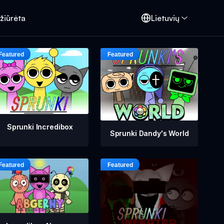
žiūrėta
Lietuvių
Sprunki Incredibox
Sprunki Dandy's World