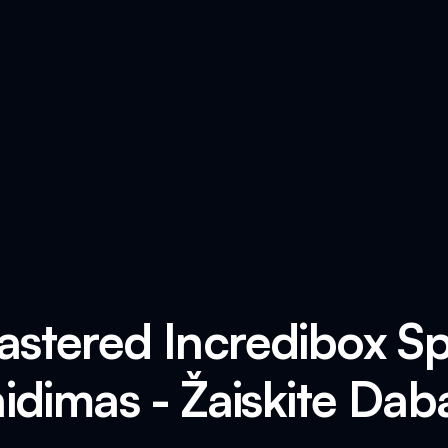
astered Incredibox S
idimas - Žaiskite Dab