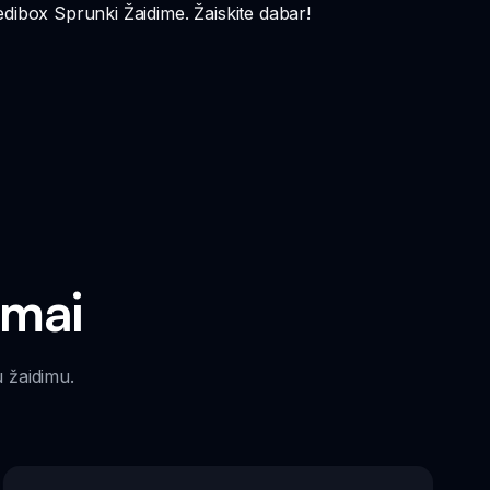
edibox Sprunki Žaidime. Žaiskite dabar!
umai
 žaidimu.