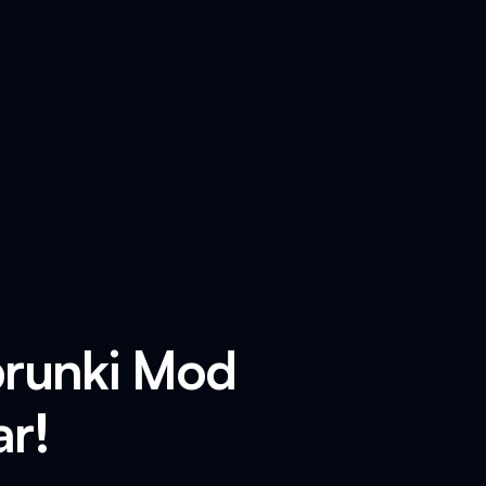
prunki Mod
ar!