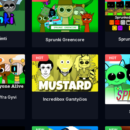
imti
Sprun
Sprunki Greencore
 Yra Gyvi
Incredibox Garstyčios