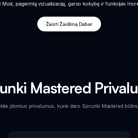
 Mod, pagerintą vizualizaciją, garso kokybę ir funkcijas Incr
Žaisti Žaidimą Dabar
unki Mastered Prival
ėkite įdomius privalumus, kurie daro Sprunki Mastered būtinu