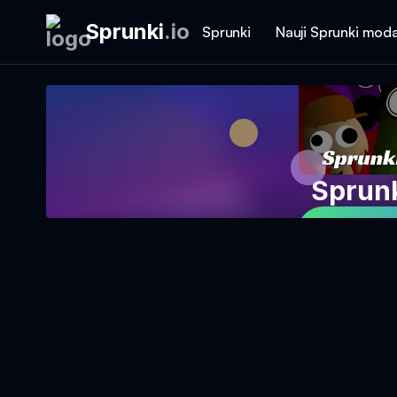
Sprunki
.
io
Sprunki
Nauji Sprunki moda
Sprun
Žaisti Ž