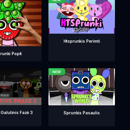
Htsprunkis Perimti
runki Popit
 Galutinis Fazė 3
Sprunkis Pasaulis