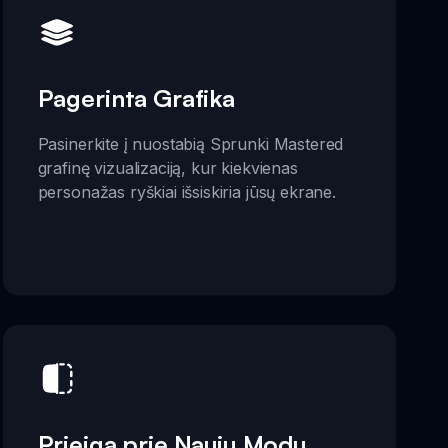
Pagerinta Grafika
Pasinerkite į nuostabią Sprunki Mastered
grafinę vizualizaciją, kur kiekvienas
personažas ryškiai išsiskiria jūsų ekrane.
Prieiga prie Naujų Modų