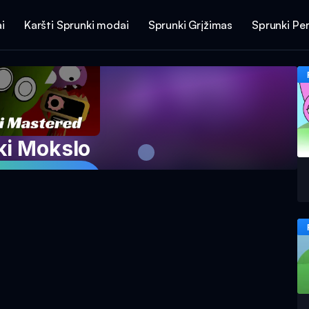
i
Karšti Sprunki modai
Sprunki Grįžimas
Sprunki Per
ki Mokslo
aidimą Dabar