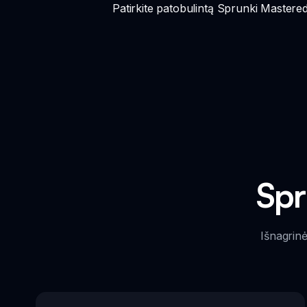
Patirkite patobulintą Sprunki Mastered
Spr
Išnagrin