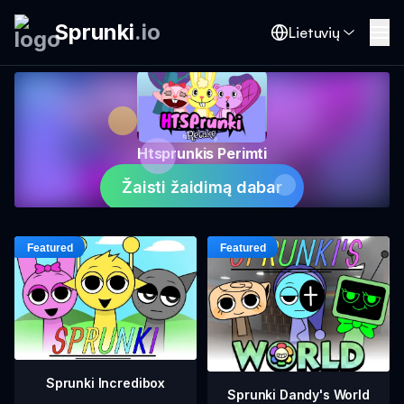
Sprunki
.
io
Lietuvių
Htsprunkis Perimti
Žaisti žaidimą dabar
Sprunki Incredibox
Sprunki Dandy's World