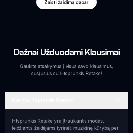
Žaisti žaidimą dabar
Dažnai Užduodami Klausimai
Gaukite atsakymus į visus savo klausimus,
susijusius su Htsprunkis Retake!
Kas yra Htsprunkis Retake?
Htsprunkis Retake yra įtraukiantis modas,
leidžiantis žaidėjams tyrinėti muzikinę kūrybą per