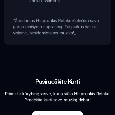
Garsų Dizaineris
“
Žaisdamas Htsprunkis Retake išplėčiau savo
garso maišymo supratimą. Tai puikus šaltinis
visiems, besidomintiems muzika!
,,
Pasiruoškite Kurti
Priimkite kūrybinę laisvę, kurią siūlo Htsprunkis Retake.
Pradėkite kurti savo muziką dabar!