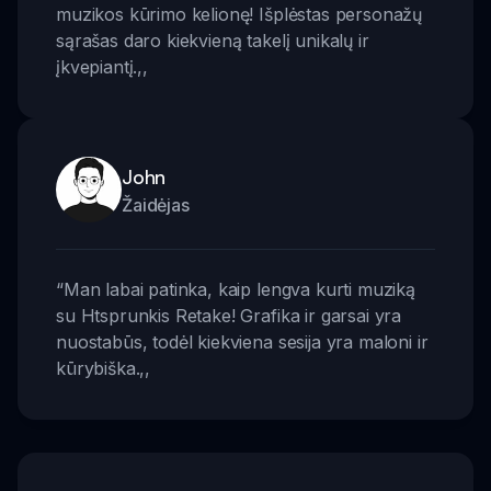
muzikos kūrimo kelionę! Išplėstas personažų
sąrašas daro kiekvieną takelį unikalų ir
įkvepiantį.
,,
John
Žaidėjas
“
Man labai patinka, kaip lengva kurti muziką
su Htsprunkis Retake! Grafika ir garsai yra
nuostabūs, todėl kiekviena sesija yra maloni ir
kūrybiška.
,,