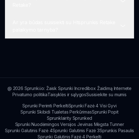
Taip, Htsprunkis Retake siekia pasiūlyti kelias
Retake?
kalbų parinktis, kad atitiktų įvairesnę žaidėjų
auditoriją.
Ar yra būdas susisiekti su Htsprunkis Retake
Žaidėjai gali pateikti atsiliepimus apie Htsprunkis
palaikymo tarnyba?
Retake per mūsų oficialias bendruomenės
forumus ir kontaktinius kanalus. Mes vertiname
žaidėjų nuomonę, kad nuolat tobulintume mūsų
Taip, žaidėjai gali kreiptis į mūsų palaikymo
žaidimą.
komandą per kontaktų skyrių svetainėje bet
kokiems klausimams ar probleminėms
situacijoms dėl Htsprunkis Retake.
@
2026
Sprunki.io: Žaisk Sprunki Incredibox Žaidimą Internete
Privatumo politika
Taisyklės ir sąlygos
Susisiekite su mumis
Sprunki Perimti Perkelti
Sprunki Fazė 4 Visi Gyvi
Sprunki Skibidi Tualetas Perkūrimas
Sprunki Popit
Sprunklairity Sprunked
Sprunki Nuodėmingos Versijos Jevinas Mėgsta Tunner
Sprunki Galutinis Fazė 4
Sprunki Galutinis Fazė 3
Sprunkis Pasaulis
Sprunki Galutinis Fazė 4 Perkelti