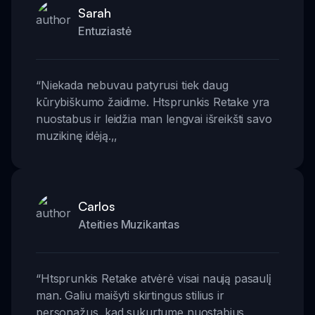
Sarah
Entuziastė
“
Niekada nebuvau patyrusi tiek daug
kūrybiškumo žaidime. Htsprunkis Retake yra
nuostabus ir leidžia man lengvai išreikšti savo
muzikinę idėją.
,,
Carlos
Ateities Muzikantas
“
Htsprunkis Retake atvėrė visai naują pasaulį
man. Galiu maišyti skirtingus stilius ir
personažus, kad sukurtume nuostabius