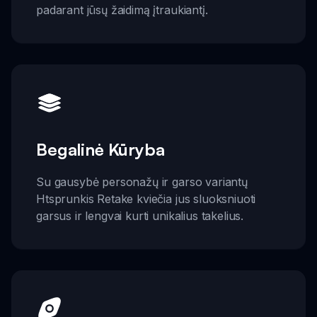
padarant jūsų žaidimą įtraukiantį.
Begalinė Kūryba
Su gausybė personažų ir garso variantų
Htsprunkis Retake kviečia jus sluoksniuoti
garsus ir lengvai kurti unikalius takelius.