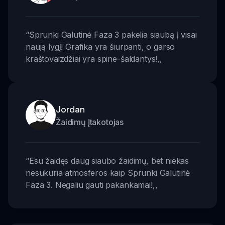
“
Sprunki Galutinė Faza 3 pakelia siaubą į visai
naują lygį! Grafika yra šiurpanti, o garso
kraštovaizdžiai yra spine-šaldantys!
,,
Jordan
Žaidimų Įtakotojas
“
Esu žaidęs daug siaubo žaidimų, bet niekas
nesukuria atmosferos kaip Sprunki Galutinė
Faza 3. Negaliu gauti pakankamai!
,,