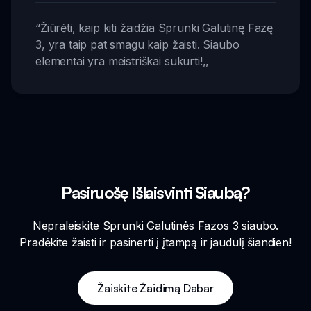
“
Žiūrėti, kaip kiti žaidžia Sprunki Galutinę Fazę
3, yra taip pat smagu kaip žaisti. Siaubo
elementai yra meistriškai sukurti!
,,
Pasiruošę Išlaisvinti Siaubą?
Nepraleiskite Sprunki Galutinės Fazos 3 siaubo.
Pradėkite žaisti ir pasinerti į įtampą ir jaudulį šiandien!
Žaiskite Žaidimą Dabar