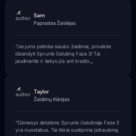
Sam
Paprastas Žaidėjas
“
Jei jums patinka siaubo žaidimai, privalote
išbandyti Sprunki Galutinę Faza 3! Tai
jaudinantis ir laikys jūs ant krašto.
,,
Taylor
Žaidimų Kūrėjas
“
Dėmesys detalėms Sprunki Galutinėje Faze 3
yra nuostabus. Tai tikrai sustiprina įsitraukimą