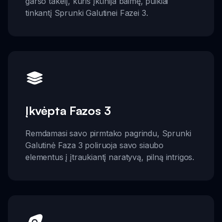
garso takelį, kuris įkūnija baimę, puikiai
tinkantį Sprunki Galutinei Fazei 3.
Įkvėpta Fazos 3
Remdamasi savo pirmtako pagrindu, Sprunki
Galutinė Faza 3 poliruoja savo siaubo
elementus į įtraukiantį naratyvą, pilną intrigos.