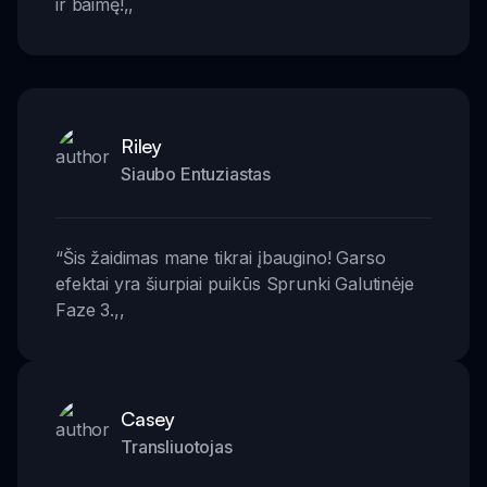
ir baimę!
,,
Riley
Siaubo Entuziastas
“
Šis žaidimas mane tikrai įbaugino! Garso
efektai yra šiurpiai puikūs Sprunki Galutinėje
Faze 3.
,,
Casey
Transliuotojas