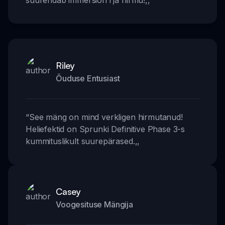
suurendab immersion'i ja hirmu!
,,
Riley
Õuduse Entusiast
“
See mäng on mind verkligen hirmutanud!
Heliefektid on Sprunki Definitive Phase 3-s
kummituslikult suurepärased.
,,
Casey
Voogesituse Mängija