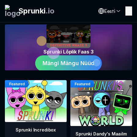
Sprunki
.
io
Eesti
Sprunki Lõplik Faas 3
Mängi Mängu Nüüd
Sprunki Incredibox
Sprunki Dandy's Maailm