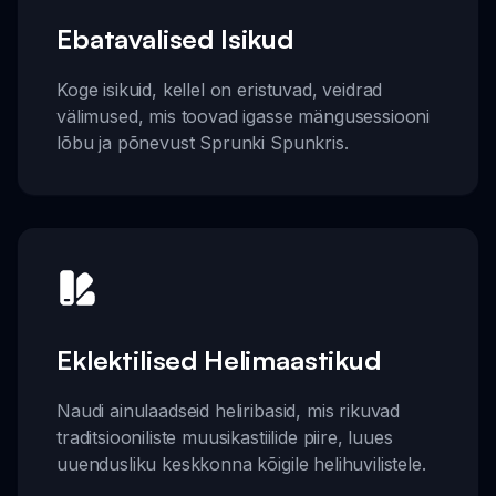
Ebatavalised Isikud
Koge isikuid, kellel on eristuvad, veidrad
välimused, mis toovad igasse mängusessiooni
lõbu ja põnevust Sprunki Spunkris.
Eklektilised Helimaastikud
Naudi ainulaadseid heliribasid, mis rikuvad
traditsiooniliste muusikastiilide piire, luues
uuendusliku keskkonna kõigile helihuvilistele.