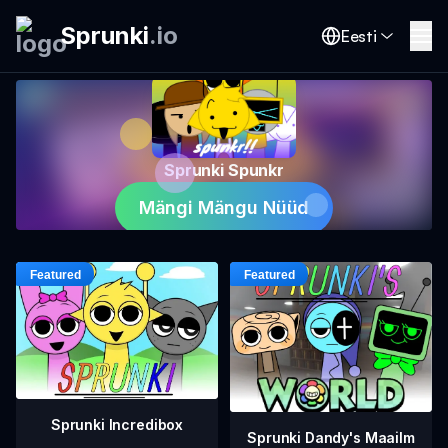
Sprunki
.
io
Eesti
Sprunki Spunkr
Mängi Mängu Nüüd
Sprunki Incredibox
Sprunki Dandy's Maailm