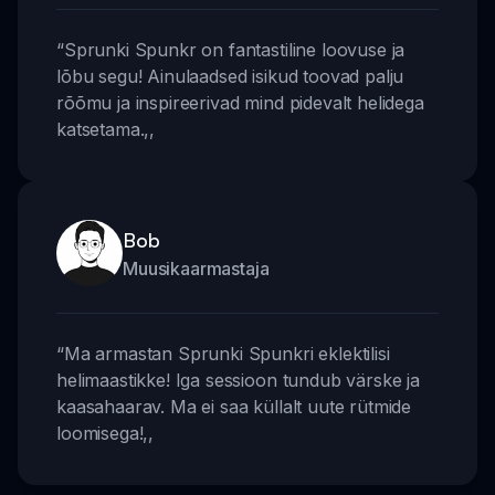
“
Sprunki Spunkr on fantastiline loovuse ja
lõbu segu! Ainulaadsed isikud toovad palju
rõõmu ja inspireerivad mind pidevalt helidega
katsetama.
,,
Bob
Muusikaarmastaja
“
Ma armastan Sprunki Spunkri eklektilisi
helimaastikke! Iga sessioon tundub värske ja
kaasahaarav. Ma ei saa küllalt uute rütmide
loomisega!
,,