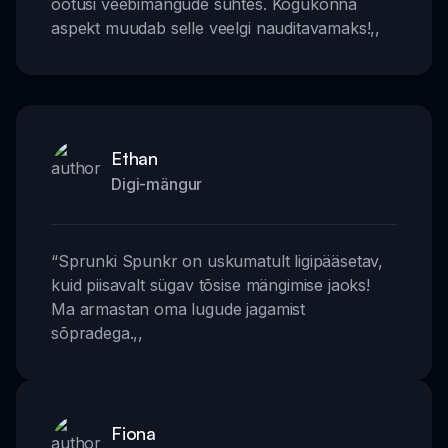
ootusi veebimängude suhtes. Kogukonna
aspekt muudab selle veelgi nauditavamaks!
,,
Ethan
Digi-mängur
“
Sprunki Spunkr on uskumatult ligipääsetav,
kuid piisavalt sügav tõsise mängimise jaoks!
Ma armastan oma lugude jagamist
sõpradega.
,,
Fiona