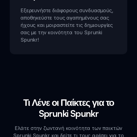
Εξερευνήστε διάφορους συνδυασμούς,
αποθηκεύστε τους αγαπημένους σας
ήχους και μοιραστείτε τις δημιουργίες
σας με την κοινότητα του Sprunki
Spunkr!
Τι Λένε οι Παίκτες για το
Sprunki Spunkr
Ελάτε στην ζωντανή κοινότητα των παικτών
Sprunki Spunkr και δείτε τι τους αρέσει για το