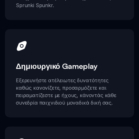
Sprunki Spunkr.
Δημιουργικό Gameplay
Εξερευνήστε ατέλειωτες δυνατότητες
καθώς κανονίζετε, προσαρμόζετε και
πειραματίζεστε με ήχους, κάνοντάς κάθε
συνεδρία παιχνιδιού μοναδικά δική σας.