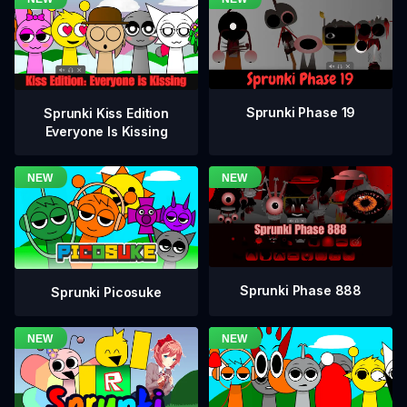
Sprunki Phase 19
Sprunki Kiss Edition
Everyone Is Kissing
Sprunki Phase 888
Sprunki Picosuke