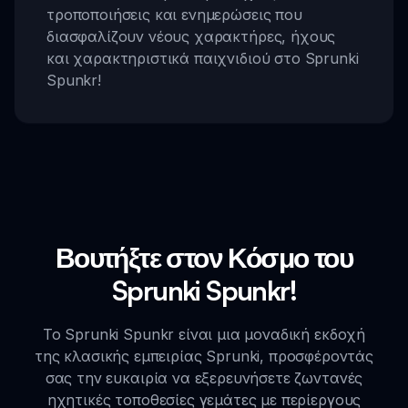
τροποποιήσεις και ενημερώσεις που
διασφαλίζουν νέους χαρακτήρες, ήχους
και χαρακτηριστικά παιχνιδιού στο Sprunki
Spunkr!
Βουτήξτε στον Κόσμο του
Sprunki Spunkr!
Το Sprunki Spunkr είναι μια μοναδική εκδοχή
της κλασικής εμπειρίας Sprunki, προσφέροντάς
σας την ευκαιρία να εξερευνήσετε ζωντανές
ηχητικές τοποθεσίες γεμάτες με περίεργους