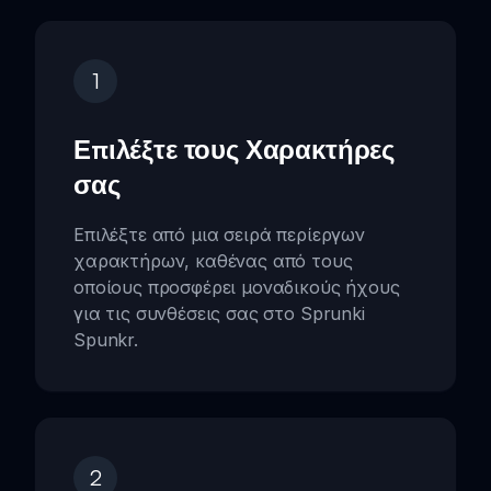
1
Επιλέξτε τους Χαρακτήρες
σας
Επιλέξτε από μια σειρά περίεργων
χαρακτήρων, καθένας από τους
οποίους προσφέρει μοναδικούς ήχους
για τις συνθέσεις σας στο Sprunki
Spunkr.
2