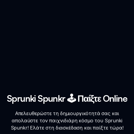
Sprunki Spunkr 🕹️ Παίξτε Online
Απελευθερώστε τη δημιουργικότητά σας και
απολαύστε τον παιχνιδιάρη κόσμο του Sprunki
Spunkr! Ελάτε στη διασκέδαση και παίξτε τώρα!