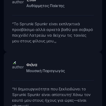
Αυθόρμητος Παίκτης
“
Το Sprunki Spunkr είναι εκπληκτικά
προσβάσιμο αλλά αρκετά βαθύ για σοβαρό
παιχνίδι! Λατρεύω να δείχνω τις ταινίες
μου στους φίλους μου.
,,
Φιόνα
Μουσική Παραγωγός
“
Η δημιουργικότητα που ξεκλειδώνει το
Sprunki Spunkr είναι απίστευτη! Χάνω τον
εαυτό μου στους ήχους για ώρες—είναι