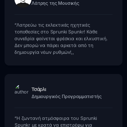
Λάτρης της Μουσικής
“
Λατρεύω τις εκλεκτικές ηχητικές
τοποθεσίες στο Sprunki Spunkr! Κάθε
συνεδρία φαίνεται φρέσκια και ελκυστική.
Δεν μπορώ να πάρει αρκετά από τη
δημιουργία νέων ρυθμών!
,,
Τσάρλι
Δημιουργικός Προγραμματιστής
“
Η ζωντανή ατμόσφαιρα του Sprunki
Spunkr με κρατά να επιστρέφω για