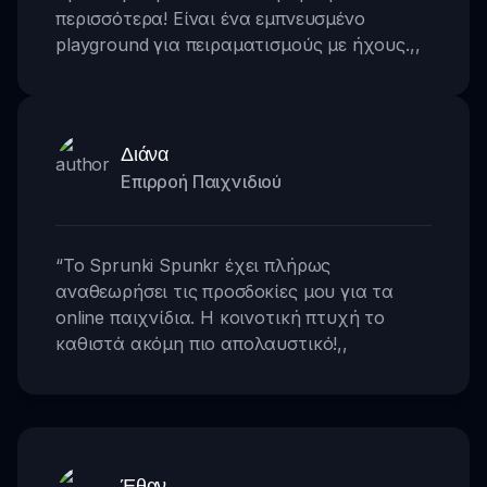
περισσότερα! Είναι ένα εμπνευσμένο
playground για πειραματισμούς με ήχους.
,,
Διάνα
Επιρροή Παιχνιδιού
“
Το Sprunki Spunkr έχει πλήρως
αναθεωρήσει τις προσδοκίες μου για τα
online παιχνίδια. Η κοινοτική πτυχή το
καθιστά ακόμη πιο απολαυστικό!
,,
Έθαν