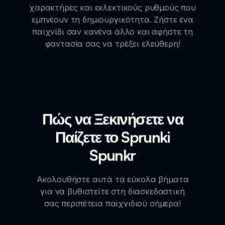
χαρακτήρες και εκλεκτικούς ρυθμούς που
εμπνέουν τη δημιουργικότητα. Ζήστε ένα
παιχνίδι σαν κανένα άλλο και αφήστε τη
φαντασία σας να τρέξει ελεύθερη!
Πώς να Ξεκινήσετε να
Παίζετε το Sprunki
Spunkr
Ακολουθήστε αυτά τα εύκολα βήματα
για να βυθιστείτε στη διασκεδαστική
σας περιπέτεια παιχνιδιού σήμερα!