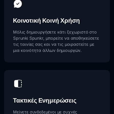
Κοινοτική Κοινή Χρήση
Μόλις δημιουργήσετε κάτι ξεχωριστό στο
Sprunki Spunkr, μπορείτε να αποθηκεύσετε
τις ταινίες σας και να τις μοιραστείτε με
μια κοινότητα άλλων δημιουργών.
Τακτικές Ενημερώσεις
Μείνετε συνδεδεμένοι με συχνές