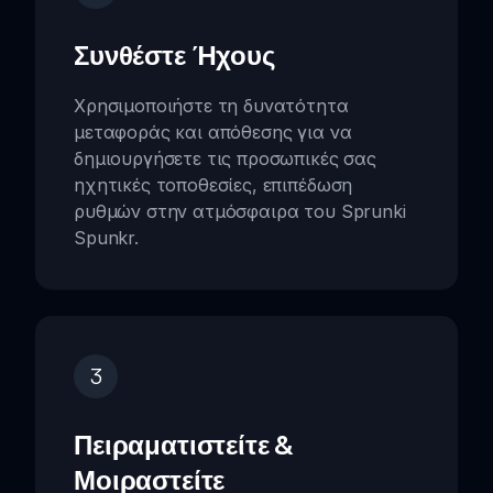
Συνθέστε Ήχους
Χρησιμοποιήστε τη δυνατότητα
μεταφοράς και απόθεσης για να
δημιουργήσετε τις προσωπικές σας
ηχητικές τοποθεσίες, επιπέδωση
ρυθμών στην ατμόσφαιρα του Sprunki
Spunkr.
3
Πειραματιστείτε &
Μοιραστείτε