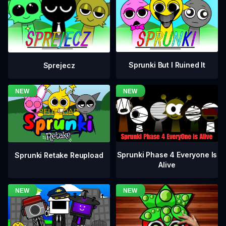
Sprunki But I Ruined It
Sprejecz
Sprunki Phase 4 Everyone Is
Sprunki Retake Reupload
Alive