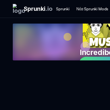
Sprunki
.
io
Sprunki
Νέα Sprunki Mods
Incredi
Παίξε το 