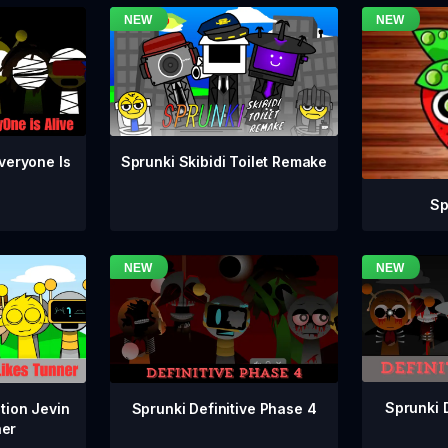
veryone Is
Sprunki Skibidi Toilet Remake
Sp
Sprunki 
Sprunki Definitive Phase 4
tion Jevin
ner