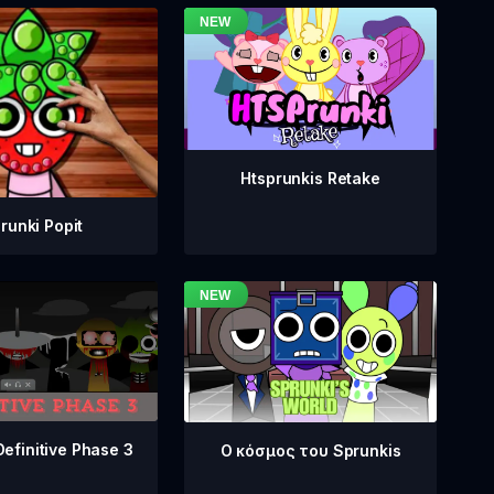
Htsprunkis Retake
runki Popit
Definitive Phase 3
Ο κόσμος του Sprunkis