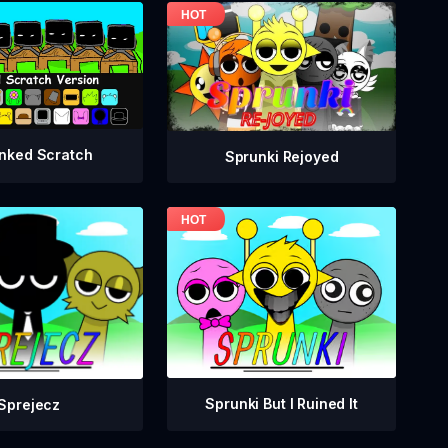
nked Scratch
Sprunki Rejoyed
Sprunki But I Ruined It
Sprejecz