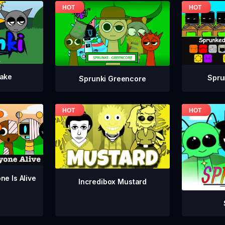
take
Spru
Sprunki Greencore
ne Is Alive
Incredibox Mustard