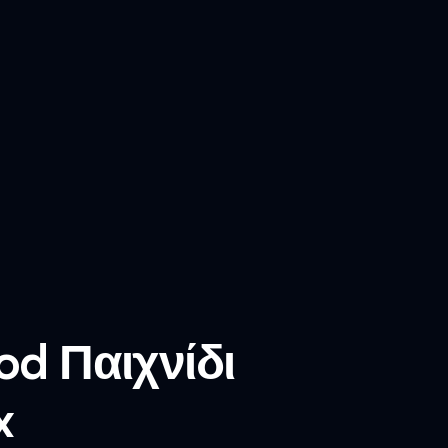
od Παιχνίδι
x