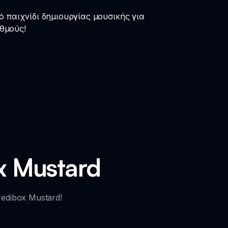
ό παιχνίδι δημιουργίας μουσικής για
υθμούς!
x Mustard
edibox Mustard!