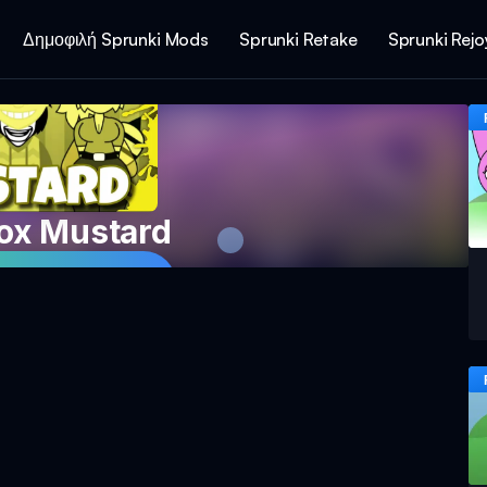
Δημοφιλή Sprunki Mods
Sprunki Retake
Sprunki Rej
box Mustard
Παιχνίδι Τώρα