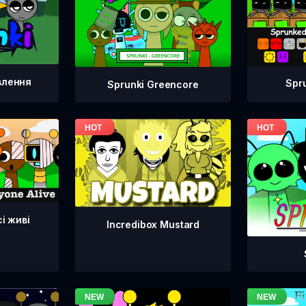
влення
Spr
Sprunki Greencore
сі живі
Incredibox Mustard