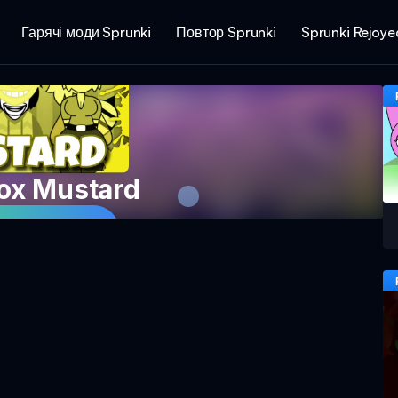
Гарячі моди Sprunki
Повтор Sprunki
Sprunki Rejoye
box Mustard
в гру зараз