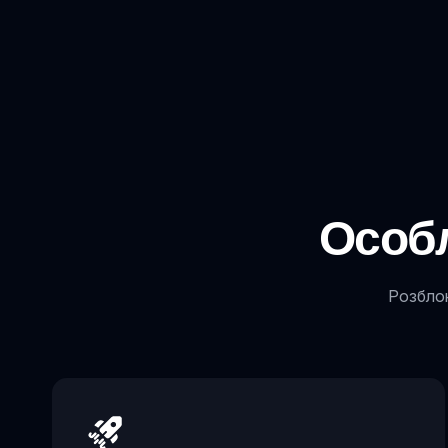
Особл
Розблок