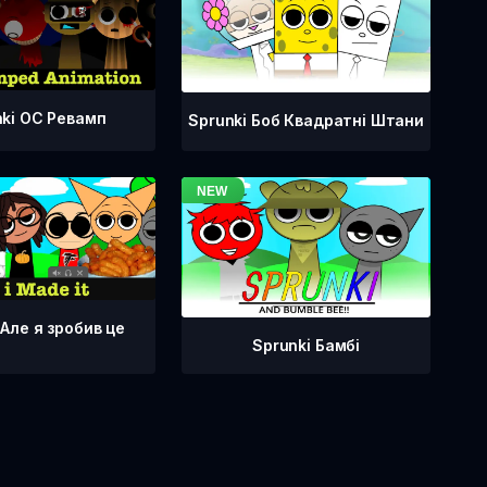
nki OC Ревамп
Sprunki Боб Квадратні Штани
 Але я зробив це
Sprunki Бамбі