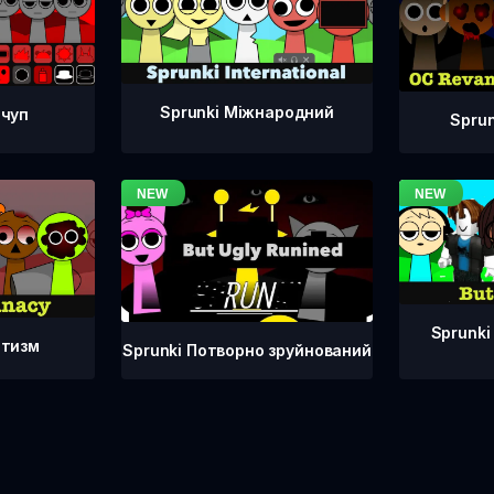
Sprunki Міжнародний
тчуп
Spru
Sprunki
атизм
Sprunki Потворно зруйнований