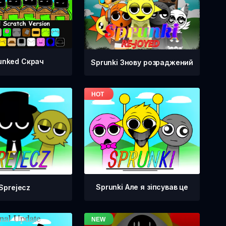
unked Скрач
Sprunki Знову розраджений
Sprunki Але я зіпсував це
Sprejecz