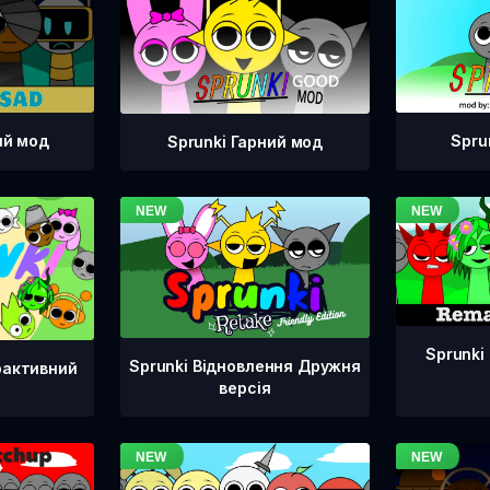
ий мод
Spru
Sprunki Гарний мод
Sprunki
Sprunki Відновлення Дружня
рактивний
версія