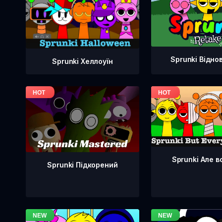
Sprunki Відно
Sprunki Хеллоуїн
Sprunki Але в
Sprunki Підкорений