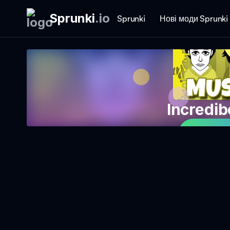
Sprunki
.
io
Sprunki
Нові моди Sprunki
Incredi
Грати 