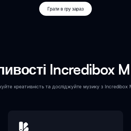
Грати в гру зараз
ивості Incredibox M
уйте креативність та досліджуйте музику з Incredibox 