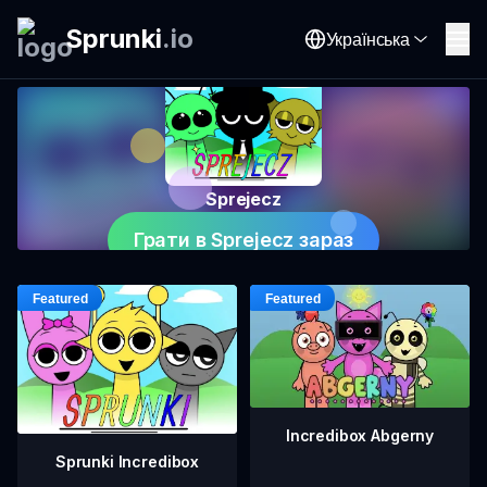
Sprunki
.
io
Українська
Sprejecz
Грати в Sprejecz зараз
Incredibox Abgerny
Sprunki Incredibox