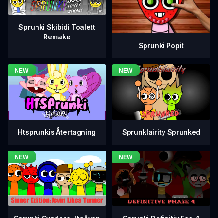
Sprunki Skibidi Toalett
Remake
Sprunki Popit
Htsprunkis Återtagning
Sprunklairity Sprunked