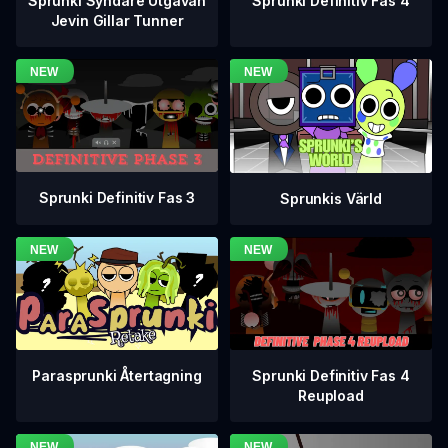
Sprunki Definitiv Fas 4
Sprunki Syndare Utgåvan
Jevin Gillar Tunner
Sprunki Definitiv Fas 3
Sprunkis Värld
Sprunki Definitiv Fas 4
Parasprunki Återtagning
Reupload