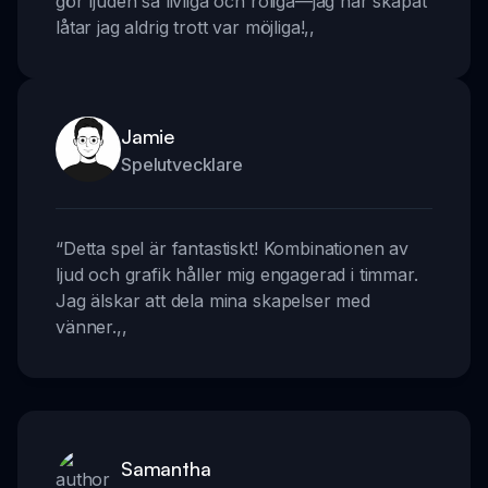
gör ljuden så livliga och roliga—jag har skapat
låtar jag aldrig trott var möjliga!
,,
Jamie
Spelutvecklare
“
Detta spel är fantastiskt! Kombinationen av
ljud och grafik håller mig engagerad i timmar.
Jag älskar att dela mina skapelser med
vänner.
,,
Samantha