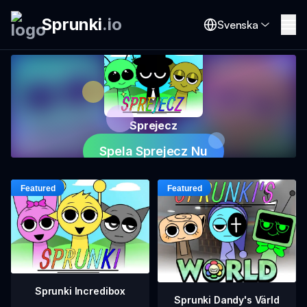
Sprunki
.
io
Svenska
Sprejecz
Spela Sprejecz Nu
Sprunki Incredibox
Sprunki Dandy's Värld