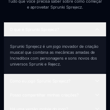
Tudo que você precisa saber sobre como começar
e aproveitar Sprunki Sprejecz.
O que é Sprunki Sprejecz?
Sprunki Sprejecz é um jogo inovador de criação
musical que combina as mecânicas amadas de
Incredibox com personagens e sons novos dos
universos Sprunki e Rejecz.
Como eu jogo Sprunki Sprejecz?
Posso compartilhar minhas criações?
Jogar Sprunki Sprejecz é simples! Escolha seus
personagens, misture sons diferentes,
Há uma versão mobile do jogo?
sobreponha-os para construir faixas e seja