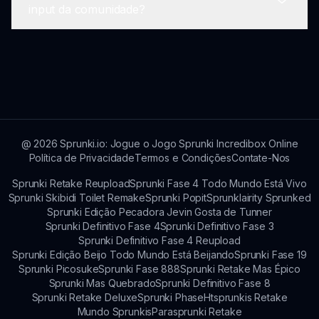
Sim, Sprunki Sprejecz está disponível
input da comunidade?
nos personagens selecionados.
gratuitamente, tornando-o acessível para todos
se aventurarem na criação musical.
O feedback dos usuários é usado ativamente
para impulsionar melhorias e atualizações em
Sprunki Sprejecz através de métodos frequentes
de interação, como enquetes e fóruns.
@
2026
Sprunki.io: Jogue o Jogo Sprunki Incredibox Online
Política de Privacidade
Termos e Condições
Contate-Nos
Sprunki Retake Reupload
Sprunki Fase 4 Todo Mundo Está Vivo
Sprunki Skibidi Toilet Remake
Sprunki Popit
Sprunklairity Sprunked
Sprunki Edição Pecadora Jevin Gosta de Tunner
Sprunki Definitivo Fase 4
Sprunki Definitivo Fase 3
Sprunki Definitivo Fase 4 Reupload
Sprunki Edição Beijo Todo Mundo Está Beijando
Sprunki Fase 19
Sprunki Picosuke
Sprunki Fase 888
Sprunki Retake Mas Épico
Sprunki Mas Quebrado
Sprunki Definitivo Fase 8
Sprunki Retake Deluxe
Sprunki Phase
Htsprunkis Retake
Mundo Sprunkis
Parasprunki Retake